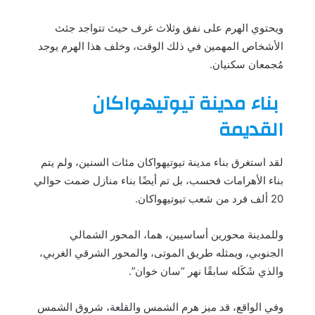
ويحتوي الهرم على نفق وثلاث غرف حيث تتواجد جثث
الأشخاص المهمين في ذلك الوقت، وخلف هذا الهرم يوجد
مُجمعان سكنيان.
بناء مدينة تيوتيهواكان
القديمة
لقد استغرق بناء مدينة تيوتيهواكان مئات السنين، ولم يتم
بناء الأهرامات فحسب، بل تم أيضًا بناء منازل ضمت حوالي
20 ألف فرد من شعب تيوتيهواكان.
وللمدينة محورين أساسيين، هما، المحور الشمالي
الجنوبي، ويمثله طريق الموتى، والمحور الشرقي الغربي،
والذي شَكَله سابقًا نهر “سان خوان”.
وفي الواقع، قد ميز هرم الشمس والقلعة، شروق الشمس