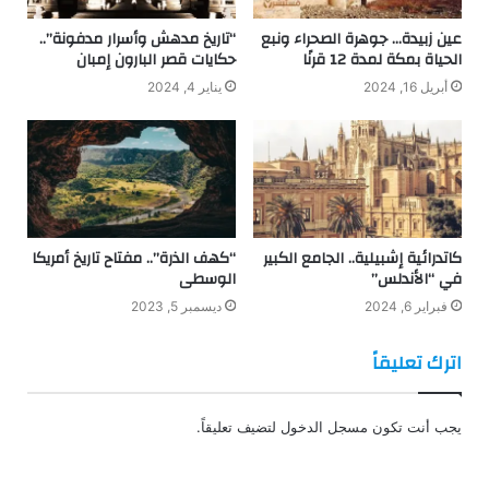
عين زبيدة… جوهرة الصحراء ونبع
“تاريخ مدهش وأسرار مدفونة”..
الحياة بمكة لمدة 12 قرنًا
حكايات قصر البارون إمبان
أبريل 16, 2024
يناير 4, 2024
كاتدرائية إشبيلية.. الجامع الكبير
“كهف الذرة”.. مفتاح تاريخ أمريكا
في “الأندلس”
الوسطى
فبراير 6, 2024
ديسمبر 5, 2023
اترك تعليقاً
يجب أنت تكون
مسجل الدخول
لتضيف تعليقاً.