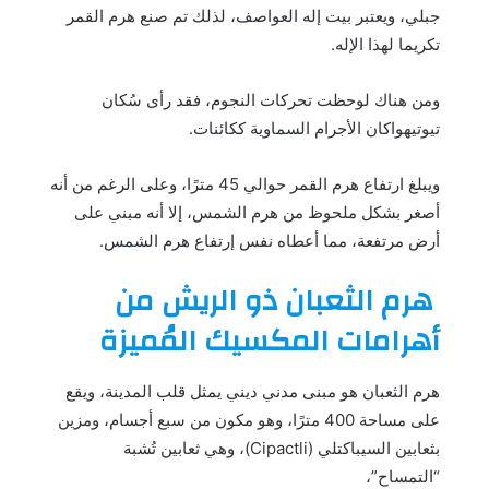
جبلي، ويعتبر بيت إله العواصف، لذلك تم صنع هرم القمر
تكريما لهذا الإله.
ومن هناك لوحظت تحركات النجوم، فقد رأى سُكان
تيوتيهواكان الأجرام السماوية ككائنات.
ويبلغ ارتفاع هرم القمر حوالي 45 مترًا، وعلى الرغم من أنه
أصغر بشكل ملحوظ من هرم الشمس، إلا أنه مبني على
أرض مرتفعة، مما أعطاه نفس إرتفاع هرم الشمس.
هرم الثعبان ذو الريش من
أهرامات المكسيك المُميزة
هرم الثعبان هو مبنى مدني ديني يمثل قلب المدينة، ويقع
على مساحة 400 مترًا، وهو مكون من سبع أجسام، ومزين
بثعابين السيباكتلي (Cipactli)، وهي ثعابين تُشبة
“التمساح”،