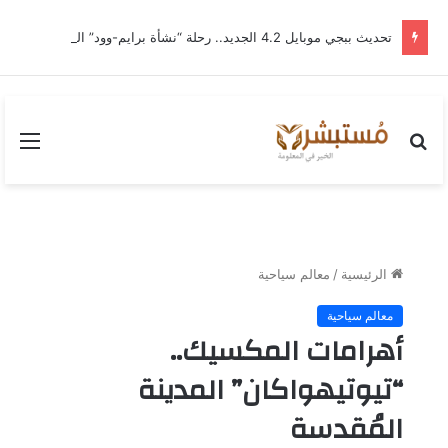
تحديث ببجي موبايل 4.2 الجديد.. رحلة “نشأة برايم-وود” التي غيّرت وجه إرانجل إلى الأبد
بحث
القا
عن
الرئيسية
/
معالم سياحية
معالم سياحية
أهرامات المكسيك..
“تيوتيهواكان” المدينة
المُقدسة