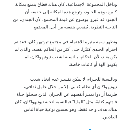
وداخل المجموعة الاجتماعية، كان هناك قطاع يتمتع بمكانة
كبيرة، وهم الجنود، وترجع هذه المكانة إلى حقيقة أن
الجنود قد عبروا بوضوح عن قيمة المجتمع، لأن الجندي، من
الناحية النظرية، يُضحي بنفسه من أجل المجتمع.
وتظهر سمة مثيرة للاهتمام في مجتمع تيوتيهواكان، فقد تم
احترام الجندي كثيًرا، حتى أكثر من الحاكم نفسه، والذي لم
يكن يعبد، لأن الحكام، بالنسبة لشعب تيوتيهواكان، لم
يكونوا آلهة أو كائنات خاصة.
وبالنسبة للخبراء، لا يمكن تفسير عدم اتخاذ شعب
تيوتيهواكان أي نظام كتابي، إلا من خلال عامل ثقافي،
فلربما أرادوا تمييز أنفسهم عن الجيران الذين سجلوا حياة
قادتهم كتابةً، مثل “المايا” فبالنسبة لنخبة تيوتيهواكان، كان
هناك هدف واحد فقط، وهو تحسين نوعية حياة الناس
العاديين.