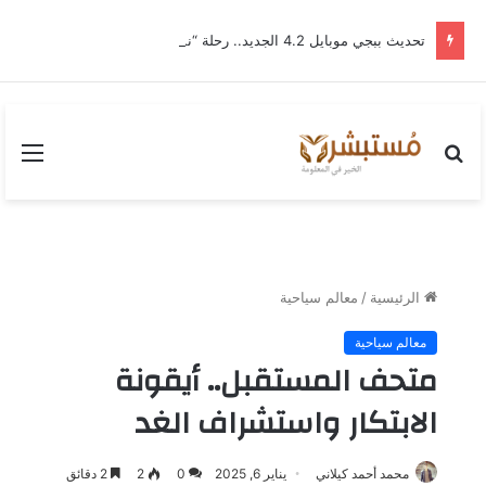
تحديث ببجي موبايل 4.2 الجديد.. رحلة “نشأة برايم-وود” التي غيّرت وجه إرانجل إلى الأبد
بحث
القا
عن
الرئيسية
/
معالم سياحية
معالم سياحية
متحف المستقبل.. أيقونة
الابتكار واستشراف الغد
محمد أحمد كيلاني
يناير 6, 2025
0
2
2 دقائق