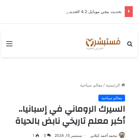
تحديث ببجي موبايل 4.2 الجديد.. رحلة “نشأة برايم-وود” التي غيّرت وجه إرانجل إلى الأبد
بحث
القا
عن
الرئيسية
/
معالم سياحية
معالم سياحية
السيرك الروماني في إسبانيا..
أكبر معلم تاريخي نابض بالحياة
محمد أحمد كيلاني
سبتمبر 15, 2024
0
1