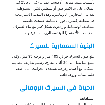
تأسست مدينة ميريدا (أوغوستا إيميريتا) في عام 25 قبل
الميلاد، على يد الإمبراطور أوغسطس لتكون مستوطنة
لقدامى المحاربين الرومانيين، وهذه المدينة الاستراتيجية
في منطقة إكستريمادورا الإسبانية أصبحت عاصمة
لمقاطعة لوسيتانيا، وازدهرت بشكل كبير مع بناء السيرك،
الذي يعد مثالًا متميزًا للهندسة الرومانية الترفيهية.
البنية المعمارية للسيرك
يبلغ طول السيرك حوالي 495 مترًا وعرضه 95 مترًا، وكان
يتسع لما يصل إلى 30 ألف متفرج، وصمم بطريقة بيضاوية
الشكل، مع أعمدة زخرفية تستخدم الجرانيت، مما أضفى
عليه جمالية وروعة فائقة.
الحياة في السيرك الروماني
السباقات:
أشهر الفعاليات التي كان يستضيفها السيرك كانت سباقات