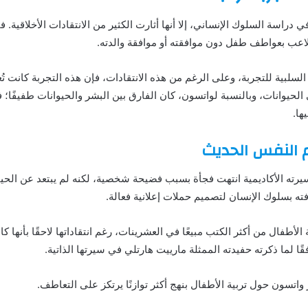
دراسة السلوك الإنساني، إلا أنها أثارت الكثير من الانتقادات الأخلاقية. فا
لتلاعب بعواطف طفل دون موافقته أو موافقة والدته.
لسلبية للتجربة، وعلى الرغم من هذه الانتقادات، فإن هذه التجربة كانت تُعت
حيوانات، وبالنسبة لواتسون، كان الفارق بين البشر والحيوانات طفيفًا؛ ف
ها.
م النفس الحديث
يرته الأكاديمية انتهت فجأة بسبب فضيحة شخصية، لكنه لم يبتعد عن الحياة 
ه بسلوك الإنسان لتصميم حملات إعلانية فعالة.
أطفال من أكثر الكتب مبيعًا في العشرينات، رغم انتقاداتها لاحقًا بأنها كا
قًا لما ذكرته حفيدته الممثلة مارييت هارتلي في سيرتها الذاتية.
واتسون حول تربية الأطفال بنهج أكثر توازنًا يرتكز على التعاطف.