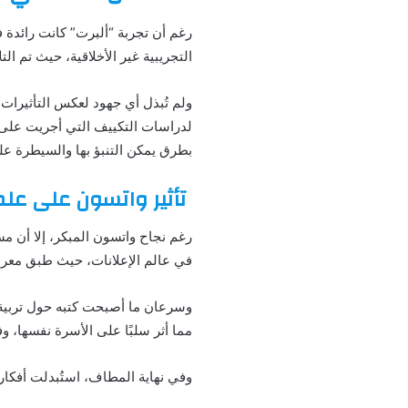
رغم أن تجربة “ألبرت” كانت رائدة في 
التجريبية غير الأخلاقية، حيث تم ا
ولم تُبذل أي جهود لعكس التأثيرات ا
لدراسات التكييف التي أجريت على ال
بطرق يمكن التنبؤ بها والسيطرة علي
تأثير واتسون على عل
رغم نجاح واتسون المبكر، إلا أن مس
في عالم الإعلانات، حيث طبق معرفت
وسرعان ما أصبحت كتبه حول تربية ال
مما أثر سلبًا على الأسرة نفسها، وف
وفي نهاية المطاف، استُبدلت أفكار 