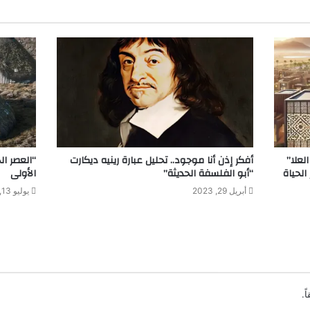
لعلا”
أفكر إذن أنا موجود.. تحليل عبارة رينيه ديكارت
“العصر ال
طوير الحياة
“أبو الفلسفة الحديثة”
الأولى
أبريل 29, 2023
يوليو 13, 2024
ً.