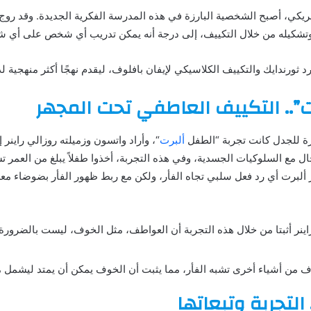
يكي، أصبح الشخصية البارزة في هذه المدرسة الفكرية الجديدة. وقد روج ل
وتشكيله من خلال التكييف، إلى درجة أنه يمكن تدريب أي شخص على أي ش
 ثورندايك والتكييف الكلاسيكي لإيفان بافلوف، ليقدم نهجًا أكثر منهجية 
ت”.. التكييف العاطفي تحت المجهر
رة للجدل كانت تجربة “الطفل
ألبرت
“، وأراد واتسون وزميلته روزالي راينر 
ل مع السلوكيات الجسدية، وفي هذه التجربة، أخذوا طفلاً يبلغ من العمر 
 ألبرت أي رد فعل سلبي تجاه الفأر، ولكن مع ربط ظهور الفأر بضوضاء معد
اينر أثبتا من خلال هذه التجربة أن العواطف، مثل الخوف، ليست بالضرورة
لخوف من أشياء أخرى تشبه الفأر، مما يثبت أن الخوف يمكن أن يمتد ليشمل 
التجربة وتبعاتها