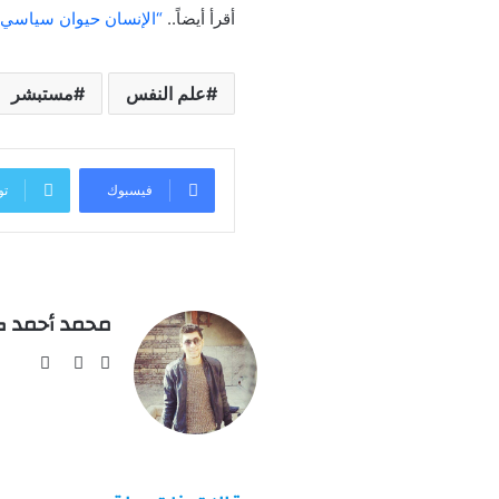
أقرأ أيضاً..
“الإنسان حيوان سياسي”.
علم النفس
مستبشر
فيسبوك
تو
محمد أحمد ك
فيسبوك
تويتر
يوتيو