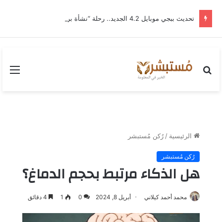
تحديث ببجي موبايل 4.2 الجديد.. رحلة “نشأة برايم-وود” التي غيّرت وجه إرانجل إلى الأبد
بحث
القا
عن
الرئيسية
/
رُكن مُستبشر
رُكن مُستبشر
هل الذكاء مرتبط بحجم الدماغ؟
محمد أحمد كيلاني
أبريل 8, 2024
0
1
4 دقائق