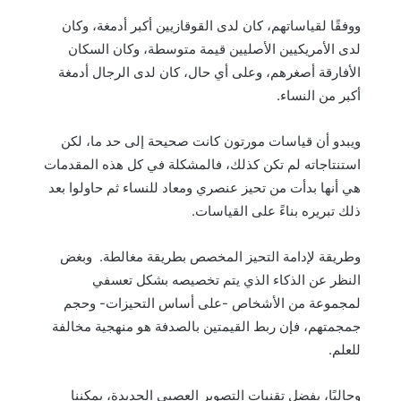
ووفقًا لقياساتهم، كان لدى القوقازيين أكبر أدمغة، وكان
لدى الأمريكيين الأصليين قيمة متوسطة، وكان السكان
الأفارقة أصغرهم، وعلى أي حال، كان لدى الرجال أدمغة
أكبر من النساء.
ويبدو أن قياسات مورتون كانت صحيحة إلى حد ما، لكن
استنتاجاته لم تكن كذلك، فالمشكلة في كل هذه المقدمات
هي أنها بدأت من تحيز عنصري ومعاد للنساء ثم حاولوا بعد
ذلك تبريره بناءً على القياسات.
وطريقة لإدامة التحيز المخصص بطريقة مغالطة. وبغض
النظر عن الذكاء الذي يتم تخصيصه بشكل تعسفي
لمجموعة من الأشخاص -على أساس التحيزات- وحجم
جمجمتهم، فإن ربط القيمتين بالصدفة هو منهجية مخالفة
للعلم.
وحاليًا، بفضل تقنيات التصوير العصبي الجديدة، يمكننا