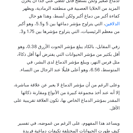
لدماغ صغير ولكن بسطح قابل للطي غني جدًا أن يخزن
المزيد من الخلايا العصبية في منطقته الرمادية، ويظهر
كفاءة أكبر من دماغ أكبر ولكن أبسط، وهذا هو حال
الدلافين
، التي يتراوح مؤشر دماغها بين 5 و5.5، وهو أكبر
من معظم الرئيسيات، التي يتراوح مؤشرها بين 1.75 و3.
زفي المقابل، بالكاد يبلغ مؤشر الحوت الأزرق 0.38، وهو
أقل بكثير من مؤشر الحيوانات التي يفترض أنها أقل ذكاءً،
مثل فرس النهر، ويبلغ مؤشر الدماغ لدى البشر، في
المتوسط، 6.56، وهو أعلى قليلًا عند الرجال من النساء.
وعلى الرغم من أن مؤشر الدماغ لا يعبر عن علاقة مباشرة،
إلا أنه عند أخذ مجموعة كبيرة من الأنواع ومقارنة ذكائها
المقدر بمؤشر الدماغ الخاص بها، تكون العلاقة تقريبية على
الأقل.
ويساعد هذا المفهوم، على الرغم من غموضه، في تفسير
كيف طورت الحيوانات المختلفة تكيفات دماغية فريدة