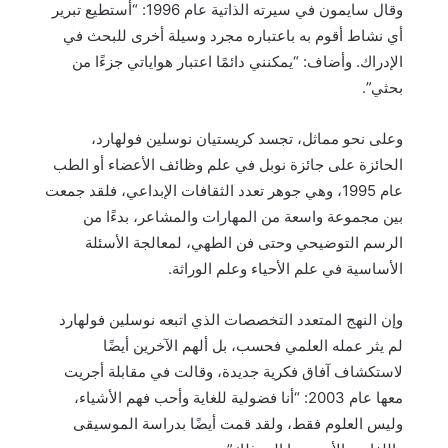
وقال سايمون في سيرته الذاتية عام 1996: “أستطيع تبرير
أي نشاط أقوم به باعتباره مجرد وسيلة أخرى للبحث في
الإدراك. وأضاف: “يمكنني دائمًا اعتبار هواياتي جزءًا من
بحثي”.
وعلى نحو مماثل، تجسد كريستيان نوسلين فولهارد،
الحائزة على جائزة نوبل في علم وظائف الأعضاء أو الطب
عام 1995، وهي جوهر تعدد الثقافات الإبداعي، فلقد جمعت
بين مجموعة واسعة من المهارات والمشاعر، بدءًا من
الرسم التوضيحي وحتى فن الطهي، لمعالجة الأسئلة
الأساسية في علم الأحياء وعلم الوراثة.
وإن النهج المتعدد التخصصات الذي اتبعه نوسلين فولهارد
لم يثر عمله العلمي فحسب، بل ألهم الآخرين أيضًا
لاستكشاف آفاق فكرية جديدة، وقالت في مقابلة أجريت
معها عام 2003: “أنا فضولية للغاية وأحب فهم الأشياء،
وليس العلوم فقط، ولقد قمت أيضًا بدراسة الموسيقى