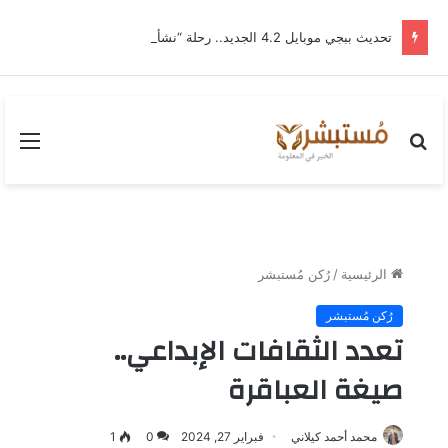
تحديث ببجي موبايل 4.2 الجديد.. رحلة “نشأة برايم-وود” التي غيّرت وجه إرانجل إلى الأبد
بحث
القا
عن
الرئيسية
/
رُكن مُستبشر
رُكن مُستبشر
تعدد الثقافات الإبداعي..
صيغة العباقرة
محمد أحمد كيلاني
فبراير 27, 2024
0
1