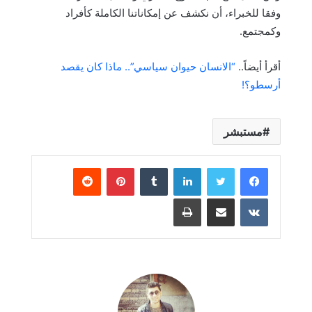
وفقا للخبراء، أن نكشف عن إمكاناتنا الكاملة كأفراد
وكمجتمع.
أقرأ أيضاً..
“الانسان حيوان سياسي”.. ماذا كان يقصد
أرسطو؟!
مستبشر
لينكدإن
بينتيريست
مشاركة عبر البريد
طباعة