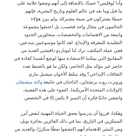
وآدا لوفليس؟ حسنًا، بالإضافة إلى أنهم وضعوا علامة على
ما قبل وما بعد في عالم العلوم وتاريخ البشرية، فإنهم
جميعًا يشتركون في سمة مشتركة، ولم يبرز هؤلاء
الحالمون في مجال واحد فحسب، بل اعتنقوا مجموعة
واسعة من الاهتمامات والتخصصات، متجاوزين الحدود
التقليدية للمعرفة والإبداع، لقد كانوا موسوعيين مبدعين،
ففي عمله المكثف، ترك لنا ليوناردو دافنشي العديد من
المفاتيح التي يمكننا الاستفادة منها لوضع أنفسنا كقادة في
حاضر غير مؤكد مثل الحاضر، ولكن ما هو بالضبط تعدد
الثقافات الإبداعي؟ وقد سلط الأخوان ميشيل ماري
وروبرت روت برنشتاين، الباحثان في جامعة
ولاية ميشيغان
(الولايات المتحدة الأمريكية)، الضوء على هذه القضية،
واضعين جانبًا فكرة أن التميز لا يكمن إلا في التخصص.
وهكذا، قرروا أن يدرسوا بعمق الحياة المهنية لبعض أبرز
المبتكرين في التاريخ، بما في ذلك الفائزين بجائزة نوبل،
ومن المثير للاهتمام أنهم اكتشفوا نمطًا متكررًا، والعديد من