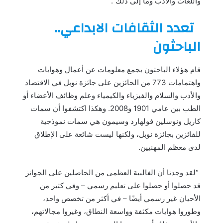
واللغات والأدب وما إلى ذلك”.
تعدد الثقافات الابداعي..
الباحثون
قام هؤلاء الباحثون بجمع معلومات عن أعمال وهوايات
واهتمامات 773 من الحائزين على جائزة نوبل في الاقتصاد
والأدب والسلام والفيزياء والكيمياء وعلم وظائف الأعضاء أو
الطب بين عامي 1901 و2008. وهكذا اكتشفوا أن سمات
كاريل ونوسلين فولهارد وسيمون هي سمات نموذجية
للفائزين بجائزة نوبل، ولكنها ليست شائعة على الإطلاق
لدى معظم المهنيين.
“لقد وجدنا أن الغالبية العظمى من الحاصلين على الجوائز
قد حصلوا أو حصلوا على تعليم رسمي – وفي كثير من
الأحيان غير رسمي أيضًا – في أكثر من تخصص واحد،
وطوروا هوايات مكثفة وواسعة النطاق، وغيروا مجالاتهم،