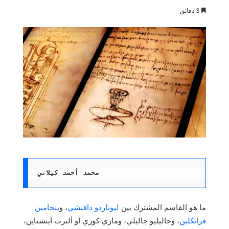
3 دقائق
محمد أحمد كيلاني 
ما هو القاسم المشترك بين
ليوناردو دافنشي
، و
بنجامين
فرانكلين
، وجاليليو جاليلي، وماري كوري أو ألبرت أينشتاين،