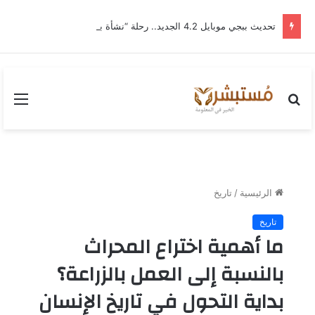
تحديث ببجي موبايل 4.2 الجديد.. رحلة “نشأة برايم-وود” التي غيّرت وجه إرانجل إلى الأبد
بحث
القا
عن
الرئيسية
/
تاريخ
تاريخ
ما أهمية اختراع المحراث
بالنسبة إلى العمل بالزراعة؟
بداية التحول في تاريخ الإنسان