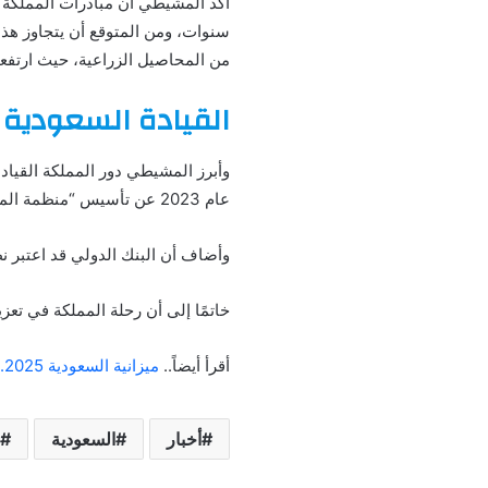
من المحاصيل الزراعية، حيث ارتفعت قيمة القطاع الزراعي من 64 مليار
القيادة السعودية 
وأبرز المشيطي دور المملكة القياد
عام 2023 عن تأسيس “منظمة المياه العالمية” في الرياض، وهي خطوة تؤكد التزام المملكة بتحقيق الاستدامة المائية على مستوى العالم.
وأضاف أن البنك الدولي قد اعتبر نظا
خاتمًا إلى أن رحلة المملكة في تعزي
أقرأ أيضاً..
ميزانية السعودية 2025.. رؤية اقتصادية طموحة واستقرار مالي
أخبار
السعودية