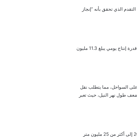
صف المشيطي التقدم الذي تحقق بأنه “إنجاز
أشار المشيطي إلى أن إنتاج المياه المحلاة اليومي قد ارتفع إلى 6 ملايين متر مكعب، مما يساهم في إجمالي قدرة إنتاج يومي يبلغ 11.3 مليون
ي على السواحل، مما يتطلب نقل
وأشار إلى أن شبكة نقل المياه التي تم إنشاؤها تمتد لأكثر من 14,000 كم، أي ضعف طول نهر النيل، حيث تعبر
كما شهدت سعة التخزين الاستراتيجي للمياه زيادة كبيرة، حيث ارتفعت من 13 مليون متر مكعب في عام 2016 إلى أكثر من 25 مليون متر