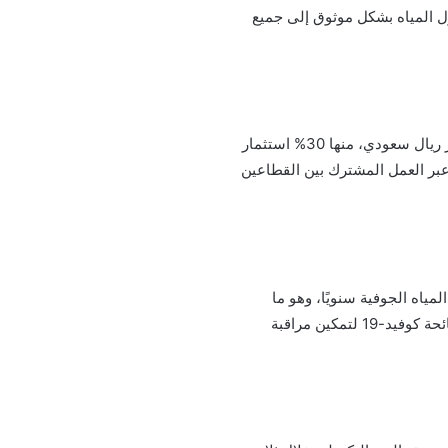
ل المياه بشكل موثوق إلى جميع
أشاد المشيطي بالدعم الحكومي والتعاون مع القطاع الخاص، حيث تم تنفيذ 29 مشروعًا مائيًا بتكلفة 28 مليار ريال سعودي، منها 30% استثمار
الأهداف الوطنية عبر العمل المشترك بين القطاعين
مة لتوفير أكثر من 9 مليارات متر مكعب من المياه الجوفية سنويًا، وهو ما
يعادل استهلاك المياه لجميع سكان المملكة لمدة ثلاث سنوات، كما تم تركيب 2 مليون عداد إلكتروني خلال جائحة كوفيد-19 لتمكين مراقبة