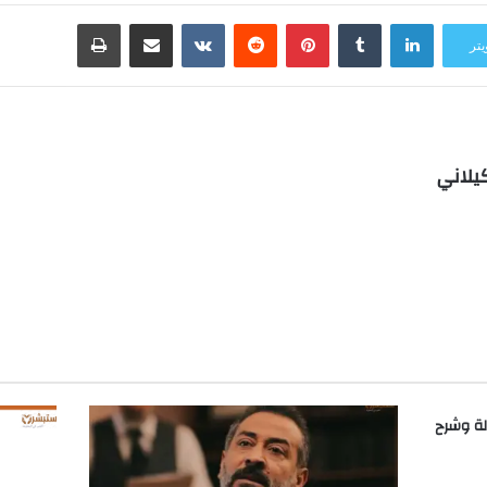
لينكدإن
بينتيريست
مشاركة عبر البريد
طباعة
يتر
يلاني
ب
لة وشرح