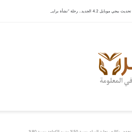
تحديث ببجي موبايل 4.2 الجديد.. رحلة “نشأة برايم-وود” التي غيّرت وجه إرانجل إلى الأبد
كاليف تحلية المياه بنسبة 50% وتزيد الكفاءة بنسبة 80%