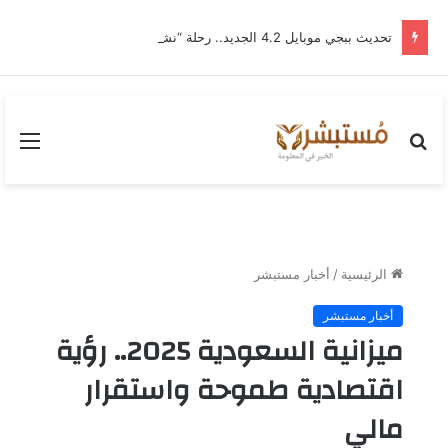
تحديث ببجي موبايل 4.2 الجديد.. رحلة “نشأة برايم-وود” التي غيّرت وجه إرانجل إلى الأبد
بحث
القا
عن
الرئيسية
/
أخبار مستبشر
أخبار مستبشر
ميزانية السعودية 2025.. رؤية
اقتصادية طموحة واستقرار
مالي