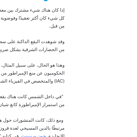
إذا كان هناك شيء مشترك بين معظم
كل شيء كان أكثر تعقيدًا وفوضوية 
من قبل.
وقد شوهدت البقع الداكنة على سطح
من الحضارات الشرقية بشكل صريح إل
الحكوميون عن منع الإمبراطور من ا
(IAC) والمتخصص في الفيزياء الشمسية، في كتابه الشمس حجر رشيد لفهم الكون، ونقتبس منه:
“في داخل الشمس كانت هناك بقعة 
من استمرار الإمبراطورة كانغ شيان
ومع ذلك، كانت المنشورات حول هذه 
مرتبطًا بالدين المسيحي لعدة قرون
الإنجليزي
جون ورسستر