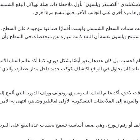
ي 23 نوفمبر 1760، قام الاسكتلندي “ألكسندر ويلسون” بأول ملاحظة ذات صلة لهياكل البقع
رها مرة أخرى على الجانب الآخر، فإنها تتسع مرة أخرى.
ع كانت سمات السطح الشمسي وليست أقمارًا صناعية موجودة على السطح، س
استنتج ويلسون نفسه أن البقع كانت عبارة عن منخفضات في السطح وأن هذه
ظام فحسب، بل كان عددها يتغير أيضًا بشكل دوري، كما أكد عالم الفلك الأ
البسيطة: كان يحاول في الواقع اكتشاف كوكب جديد داخل مدار عطارد، والذي 
قت لاحق، أكد عالم الفلك السويسري رودولف وولف الدورية التي ألمح إليه
 والعودة إلى الملاحظات التلسكوبية الأولى لغاليليو وشاينر، انتهى به الأمر
ولف أو رقم زيورخ، وهي صيغة أساسية تسمح بحساب عدد البقع على ال