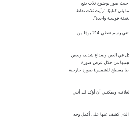
حيث صور بوضوح ثلاث بقع
لي كتابيًا: “رأيت ثلاث نقاط
قيقة قوسية واحدة”.
ومع ذلك، ظل وصف تلك المواقع مجهولاً حتى عام 1788، حيث تم العثور على مخطوطاته التي تحتوي على مائتي رسم تغطي 214 يومًا من
شاكل في العين وصداع شديد، وبعض
 تجنبها من خلال عرض صورة
سقاط مسطح للشمس) صورة خارجية
غلاف، ويمكنني أن أؤكد لك أنني
هو الذي كشف عنها على أكمل وجه