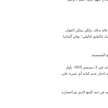
قام بذلك، ولكن يمكن القول،
 غاليليو غاليلي؛ وفي ألمانيا
ع الشمسية.
وإذا استبعدنا المنشورات، فمن المحتمل أن يكون عالم الرياضيات الإنجليزي البارز توماس هاريوت هو الذي قام، في 3 ديسمبر 1610، بأول
ه اختار عدم كتابة أي شيء على
جم عن حبه للتبغ الذي تم إحضاره