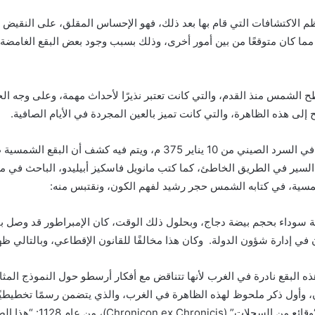
 الاكتشافات التي قام بها بعد ذلك، فهو الإحساس المقلق، على النقيض 
مما كان متوقعًا من بين أمور أخرى، وذلك بسبب وجود بعض البقع الغامضة
 الشمس منذ القدم، والتي كانت تعتبر نذيرًا لأحداث مهمة، وعلى وجه ا
ى هذه الظاهرة، والتي كانت تميز بالعين المجردة في الأيام الصافية.
وهذا هو الحال، على سبيل المثال، في السرد الصيني من 10 يناير 375 م، و
لسير في الطريق الخاطئ، كما كتب مانويل فاسكيز أبيليدو، الباحث في معهد
سوداء بحجم بيضة دجاج، وبحلول ذلك الوقت، كان الإمبراطور قد وصل ب
 في إدارة شؤون الدولة. وكان هذا مخالفًا للقانون الإقطاعي، وبالتالي
البقع نادرة في الغرب لأنها تتناقض مع أفكار أرسطو حول النموذج المثال
، وأول ذكر ملحوظ لهذه الظاهرة في الغرب، والذي يتضمن رسمًا تخطيطيًا 
في كتابه “وقائع من السجلا