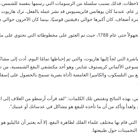
لملاحظات، فذلك بسبب سلسلة من الرسومات التي رسمها بنفسه للشمس، 
عام، عندما كان يوهانس فابريسيوس قد نشر عمله بالفعل، ترك هاريوت ما ي
 أضعاف، كان أكبرها حوالي دقيقتين قوسيًا، بينما كان الآخرون حوالي د
اشرة التي لجأ إليها هاريوت، والتي تم إحباطها تمامًا اليوم، أدت إلى م
ي اليسوعي الألماني كريستوف شاينر، وهو أحد مكتشفي البقع الشمسية، من
بين التلسكوب والكاميرا الغامضة (أداة بصرية تسمح بالحصول على إ
.
 بهذه النتائج ونقتبص تلك الكلمات: “لقد قرأت أرسطو من الغلاف إلى ال
تعد واهدأ وتأكد من أن ما تأخذه للبقع هو مشاكل في عدساتك أو عينيك”.
تي قام بها مختلف علماء الفلك لظاهرة البقع، إلا أنه يعتبر أن غاليليو 
التخمينات حول طبيعتها.