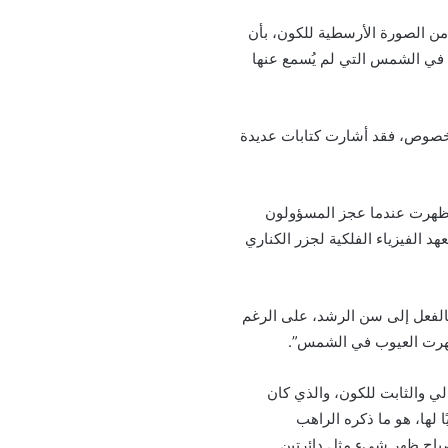
من الصورة الأرسطية للكون، بأن
 في الشمس التي لم يُسمع عنها
لخصوص، فقد أشارت كتابات عديدة
يتم فيه كشف أن البقع الشمسية ظهرت عندما عجز المسؤولون
 الفيزياء الفلكية لجزر الكناري
الفعل إلى سن الرشد، على الرغم
 ظهرت العيوب في الشمس”.
ي والثابت للكون، والذي كان
لها، هو ما ذكره الراهب
ت” (Chronicon ex Chronicis)، من عام 1128: “هذا الصباح ظهر شيء مثل دائرتين