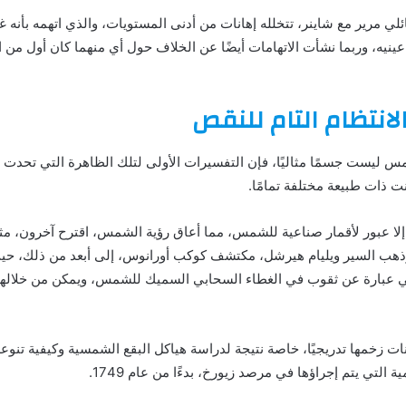
 مرير مع شاينر، تتخلله إهانات من أدنى المستويات، والذي اتهمه بأنه 
ينيه، وربما نشأت الاتهامات أيضًا عن الخلاف حول أي منهما كان أول من
لانتظام التام للنقص
 ليست جسمًا مثاليًا، فإن التفسيرات الأولى لتلك الظاهرة التي تحدت ا
ت ذات طبيعة مختلفة تمامًا.
 إلا عبور لأقمار صناعية للشمس، مما أعاق رؤية الشمس، اقترح آخرون، مثل 
ب السير ويليام هيرشل، مكتشف كوكب أورانوس، إلى أبعد من ذلك، 
لتالي عبارة عن ثقوب في الغطاء السحابي السميك للشمس، ويمكن من خلاله
 زخمها تدريجيًا، خاصة نتيجة لدراسة هياكل البقع الشمسية وكيفية تنوعها
التي يتم إجراؤها في مرصد زيورخ، بدءًا من عام 1749.