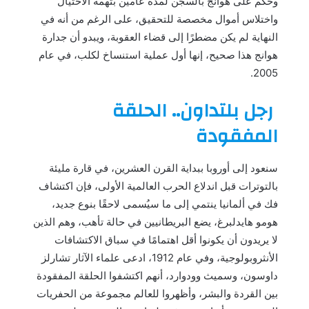
وحُكم على هوانج بالسجن لمدة عامين بتهمة الاحتيال
واختلاس أموال مخصصة للتحقيق، على الرغم من أنه في
النهاية لم يكن مضطرًا إلى قضاء العقوبة، ويبدو أن جدارة
هوانج هذا صحيح، إنها أول عملية استنساخ لكلب، في عام
2005.
رجل بلتداون.. الحلقة
المفقودة
سنعود إلى أوروبا ببداية القرن العشرين، في قارة مليئة
بالتوترات قبل اندلاع الحرب العالمية الأولى، فإن اكتشاف
فك في ألمانيا ينتمي إلى ما سيُسمى لاحقًا بنوع جديد،
هومو هايدلبرغ، يضع البريطانيين في حالة تأهب، وهم الذين
لا يريدون أن يكونوا أقل اهتمامًا في سباق الاكتشافات
الأنثروبولوجية، وفي عام 1912، ادعى علماء الآثار تشارلز
داوسون، وسميث وودوارد، أنهم اكتشفوا الحلقة المفقودة
بين القردة والبشر، وأظهروا للعالم مجموعة من الحفريات