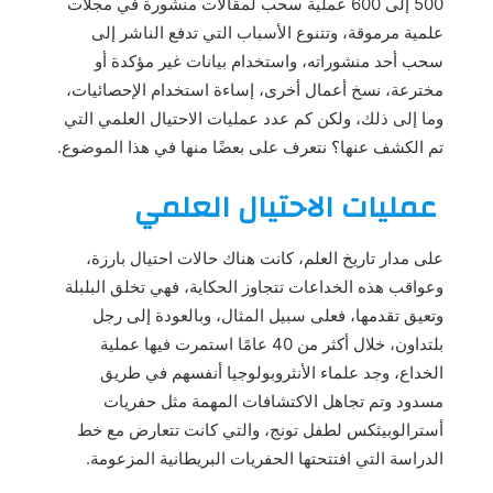
500 إلى 600 عملية سحب لمقالات منشورة في مجلات
علمية مرموقة، وتتنوع الأسباب التي تدفع الناشر إلى
سحب أحد منشوراته، واستخدام بيانات غير مؤكدة أو
مخترعة، نسخ أعمال أخرى، إساءة استخدام الإحصائيات،
وما إلى ذلك، ولكن كم عدد عمليات الاحتيال العلمي التي
تم الكشف عنها؟ نتعرف على بعضًا منها في هذا الموضوع.
عمليات الاحتيال العلمي
على مدار تاريخ العلم، كانت هناك حالات احتيال بارزة،
وعواقب هذه الخداعات تتجاوز الحكاية، فهي تخلق البلبلة
وتعيق تقدمها، فعلى سبيل المثال، وبالعودة إلى رجل
بلتداون، خلال أكثر من 40 عامًا استمرت فيها عملية
الخداع، وجد علماء الأنثروبولوجيا أنفسهم في طريق
مسدود وتم تجاهل الاكتشافات المهمة مثل حفريات
أسترالوبيثكس لطفل تونج، والتي كانت تتعارض مع خط
الدراسة التي افتتحتها الحفريات البريطانية المزعومة.