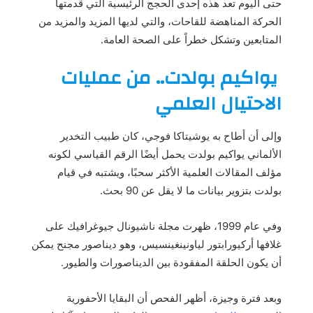
حتى اليوم تعد هذه إحدى الحجج الرئيسية التي قدمتها
الحركة المناهضة للقاحات، والتي لديها المزيد والمزيد من
المتابعين وتشكل خطراً على الصحة العامة.
يواكيم بولدت.. من عمليات
الاحتيال العلمي
وإلى أن أطاح به يوشيتاكا فوجي، كان طبيب التخدير
الألماني يواكيم بولدت يحمل أيضًا الرقم القياسي لكونه
مؤلف المقالات العلمية الأكثر سحبًا، ويشتبه في قيام
بولدت بتزوير بيانات ما لا يقل عن 90 بحث.
وفي عام 1999، ظهرت مجلة ناشيونال جيوغرافيك على
غلافها أركيورابتور لياونينغينسيس، وهو ديناصور مجنح يمكن
أن يكون الحلقة المفقودة بين الديناصورات والطيور.
وبعد فترة وجيزة، أظهر الفحص أن البقايا الأحفورية