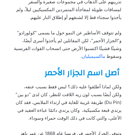
تدريبهم على الذهاب في مجموعات صغيرة والسفر
لمسافات طويلة لمفاجأة المتمردين المكسيكيين ليلاً، ولم
يأخذوا سجناء قط إلا لشنقهم أو إطلاق النار عليهم.
ولم تتوقف الأساطير عن النمو حول ما يسمى “كولورادو”
و”الجزار الأحمر”، لكن المقاتلين لم يأخذوا أسرى أيضًا،
وشيئًا فشيئًا اكتسبوا الأرض حتى انسحاب القوات الفرنسية
وسقوط
ماكسيميليان
.
أصل اسم الجزار الأحمر
ولكن لماذا أطلقوا عليه ذلك؟ ليس فقط بسبب عنفه،
ولكن أيضًا بسبب لون زيه اللافت للنظر، كان لدى “دو بين”
(Du Pin) طريقة غريبة للغاية في ارتداء الملابس، فقد كان
يرتدي قبعة مكسيكية، وكان يرتدي دائمًا عباءة العقيد في
الأعلى، والتي كانت في ذلك الوقت حمراء وسوداء.
وتوفي الجزار الأحمر في فرنسا عام 1868 عن عمر ناهز