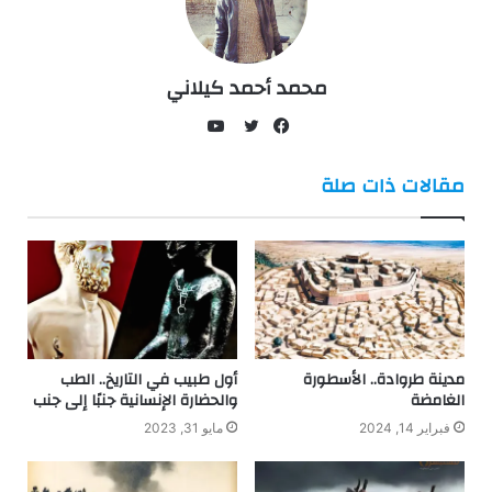
محمد أحمد كيلاني
يوتيوب
فيسبوك
تويتر
مقالات ذات صلة
مدينة طروادة.. الأسطورة
أول طبيب في التاريخ.. الطب
الغامضة
والحضارة الإنسانية جنبًا إلى جنب
فبراير 14, 2024
مايو 31, 2023