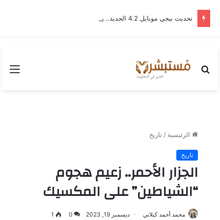
تحديث ببجي موبايل 4.2 الجديد.. رحلة “نشأة برايم-وود” التي غيّرت وجه إرانجل إلى الأبد
بحث
القا
عن
الرئيسية
/
تاريخ
تاريخ
الجزار الأحمر.. زعيم هجوم
“الشياطين” على المكسيك
محمد أحمد كيلاني
ديسمبر 19, 2023
0
1