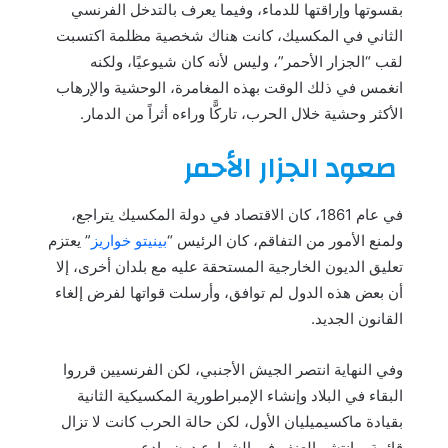
بقسوتها وإراقتها للدماء، وفيما يعرف بالتدخل الفرنسي
الثاني في المكسيك، كانت هناك شخصية مظلمة اكتسبت
لقب “الجزار الأحمر”، وليس لأنه كان شيوعيًا، ولكنه
انغمس في ذلك الوقت بهذه المغامرة، الوحشية والإرهاب
الأكثر وحشية خلال الحرب، تاركًّا وراءه أثراً من الدمار.
صعود الجزار الأحمر
في عام 1861، كان الاقتصاد في دولة المكسيك يتراجع،
ولمنع الأمور من التفاقم، كان الرئيس “
بينيتو خواريز
” يعتزم
تعليق الديون الخارجية المستحقة عليه مع بلدان أخرى، إلا
أن بعض هذه الدول لم توافق، وأرسلت قواتها لفرض إلغاء
القانون الجديد.
وفي النهاية انتصر الجيش الأجنبي، لكن الفرنسيين قرروا
البقاء في البلاد وإنشاء الإمبراطورية المكسيكية الثانية
بقيادة ماكسيميليان الأول، لكن حالة الحرب كانت لا تزال
قائمة، وانتشر العنف في الشوارع دون رادع.