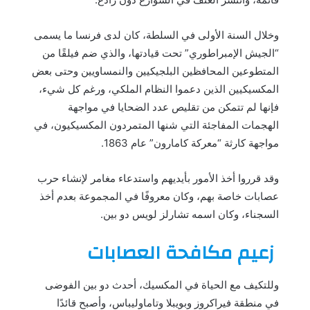
وخلال السنة الأولى في السلطة، كان لدى فرنسا ما يسمى
“الجيش الإمبراطوري” تحت قيادتها، والذي ضم فيلقًا من
المتطوعين المحافظين البلجيكيين والنمساويين وحتى بعض
المكسيكيين الذين دعموا النظام الملكي، ورغم كل شيء،
فإنها لم تتمكن من تقليص عدد الضحايا في مواجهة
الهجمات المفاجئة التي شنها المتمردون المكسيكيون، في
مواجهة كارثة “معركة كامارون” عام 1863.
وقد قرروا أخذ الأمور بأيديهم واستدعاء مغامر لإنشاء حرب
عصابات خاصة بهم، وكان معروفًا في المجموعة بعدم أخذ
السجناء، وكان اسمه تشارلز لويس دو بين.
زعيم مكافحة العصابات
وللتكيف مع الحياة في المكسيك، أحدث دو بين الفوضى
في منطقة فيراكروز وبويبلا وتاماوليباس، وأصبح قائدًا