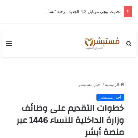
تحديث ببجي موبايل 4.2 الجديد.. رحلة “نشأة برايم-وود” التي غيّرت وجه إرانجل إلى الأبد
بحث
القا
عن
الرئيسية
/
أخبار مستبشر
أخبار مستبشر
خطوات التقديم على وظائف
وزارة الداخلية للنساء 1446 عبر
منصة أبشر