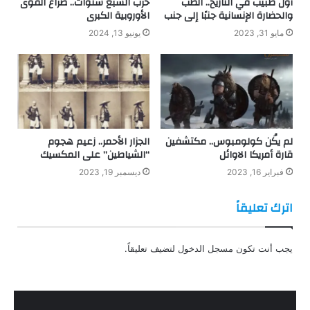
أول طبيب في التاريخ.. الطب
حرب السبع سنوات.. صراع القوى
والحضارة الإنسانية جنبًا إلى جنب
الأوروبية الكبرى
مايو 31, 2023
يونيو 13, 2024
لم يكُن كولومبوس.. مكتشفين
الجزار الأحمر.. زعيم هجوم
قارة أمريكا الاوائل
“الشياطين” على المكسيك
فبراير 16, 2023
ديسمبر 19, 2023
اترك تعليقاً
يجب أنت تكون
مسجل الدخول
لتضيف تعليقاً.