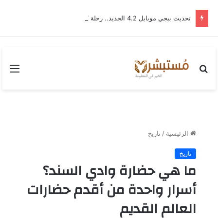
تحديث ببجي موبايل 4.2 الجديد.. رحلة “نشأة برايم-وود” التي غيّرت وجه إرانجل إلى الأبد
بحث
القا
عن
الرئيسية
/
تاريخ
تاريخ
ما هي حضارة وادي السند؟
أسرار واحدة من أقدم حضارات
العالم القديم