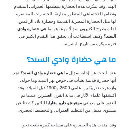
الهند، وقد تميّزت هذه الحضارة بتنظيمها العمراني المتقدم
ونظامها الاجتماعي المتطور مقارنةً بالحضارات المعاصرة
لها مثل الحضارة المصرية القديمة وحضارة بلاد الرافدين،
لذلك يطرح الكثيرون سؤالًا مهمًا هو:
ما هي حضارة وادي
السند؟
وكيف استطاعت أن تحقق هذا التقدم الكبير في
فترة مبكرة من تاريخ البشرية.
ما هي حضارة وادي السند؟
عند البحث عن إجابة سؤال
ما هي حضارة وادي السند؟
نجد
أنها حضارة قديمة نشأت في حوض نهر السند وما حوله،
وازدهرت تقريبًا بين عامي 2600 و1900 قبل الميلاد، وقد
اكتشفها علماء الآثار في بداية القرن العشرين عندما تم
العثور على مدينتي
موهينجو دارو
و
هارابا
اللتين كشفتا عن
مستوى مذهل من التنظيم العمراني والتخطيط الحضري.
وقد امتدت هذه الحضارة على مساحة كبيرة بلغت نحو