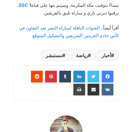
مساءً بتوقيت مكة المكرمة، وسيتم بثها على قناة
1
SSC
،
ترقبوا ديربي ناري و مباراة تليق بالفريقين.
أقرأ أيضاً..
القنوات الناقلة لمباراة النصر ضد التعاون في
كأس خادم الحرمين الشريفين والتشكيل المتوقع
أخبار
رياضة
مستبشر
لينكدإن
بينتيريست
مشاركة عبر البريد
طباعة