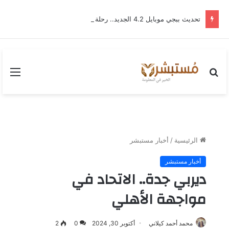
تحديث ببجي موبايل 4.2 الجديد.. رحلة “نشأة برايم-وود” التي غيّرت وجه إرانجل إلى الأبد
بحث
القا
عن
الرئيسية
/
أخبار مستبشر
أخبار مستبشر
ديربي جدة.. الاتحاد في
مواجهة الأهلي
محمد أحمد كيلاني
أكتوبر 30, 2024
0
2