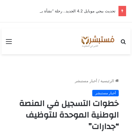
تحديث ببجي موبايل 4.2 الجديد.. رحلة “نشأة برايم-وود” التي غيّرت وجه إرانجل إلى الأبد
بحث
القا
عن
الرئيسية
/
أخبار مستبشر
أخبار مستبشر
خطوات التسجيل في المنصة
الوطنية الموحدة للتوظيف
“جدارات”