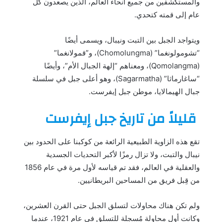
والمستكشفين من جميع أنحاء العالم، الذين يصعدون كل
عام إلى قمته كتحدي.
ويتواجد الجبل بين التبت ونيبال، ويسمى أيضًا
“تشومولونغما” (Chomolungma)، و”قمولانغما”
(Qomolangma)، ومعناهم “إلهة الجبال الأم”، وأيضًا
“ساغارماثا” (Sagarmatha)، وهو أعلى جبل في سلسلة
جبال الهيمالايا، موطن جبل إيفرست.
قليلاً من تاريخ جبل إيفرست
تقع هذه الزاوية الطبيعية الرائعة من كوكبنا على الحدود بين
نيبال والتبت، ولا تزال رمزًا لأكبر التحديات الجسدية
والعقلية في العالم، فقد تم قياسه لأول مرة في عام 1856
من قِبل فريق من المساحين البريطانيين.
ولم تكن هناك محاولات لتسلق الجبل حتى القرن العشرين،
وكانت أول محاولة مُسجلة للتسلق في عام 1921، عندما