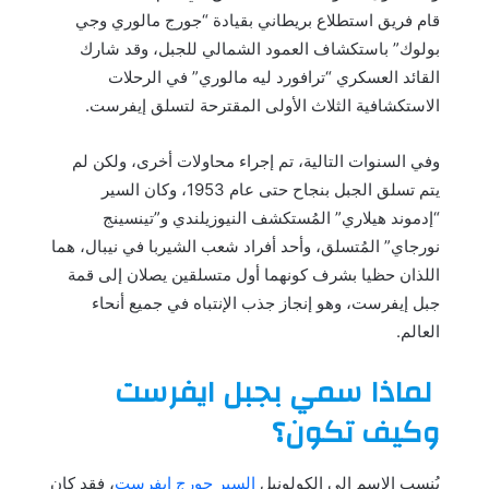
قام فريق استطلاع بريطاني بقيادة “جورج مالوري وجي
بولوك” باستكشاف العمود الشمالي للجبل، وقد شارك
القائد العسكري “ترافورد ليه مالوري” في الرحلات
الاستكشافية الثلاث الأولى المقترحة لتسلق إيفرست.
وفي السنوات التالية، تم إجراء محاولات أخرى، ولكن لم
يتم تسلق الجبل بنجاح حتى عام 1953، وكان السير
“إدموند هيلاري” المُستكشف النيوزيلندي و”تينسينج
نورجاي” المُتسلق، وأحد أفراد شعب الشيربا في نيبال، هما
اللذان حظيا بشرف كونهما أول متسلقين يصلان إلى قمة
جبل إيفرست، وهو إنجاز جذب الإنتباه في جميع أنحاء
العالم.
لماذا سمي بجبل ايفرست
وكيف تكون؟
يُنسب الإسم إلى الكولونيل
السير جورج إيفرست
، فقد كان