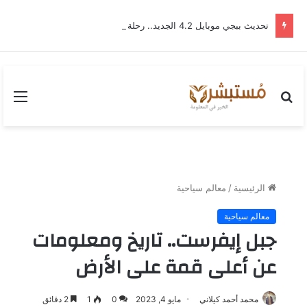
تحديث ببجي موبايل 4.2 الجديد.. رحلة “نشأة برايم-وود” التي غيّرت وجه إرانجل إلى الأبد
بحث
القا
عن
الرئيسية
/
معالم سياحية
معالم سياحية
جبل إيفرست.. تاريخ ومعلومات
عن أعلى قمة على الأرض
محمد أحمد كيلاني
مايو 4, 2023
0
1
2 دقائق