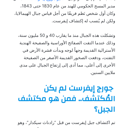
مدير المسح الحكومي للهند من عام 1830 حتى 1843،
وكان أول شخص نَظم فريقًا من أجل قياس جبال الهيمالايا،
ولكن لم يُنسب له إكتشاف إيفرست.
وتشكلت هذه الجبال منذ ما يقارب 40 و 50 مليون سنة،
وذلك عندما التقت الصفائح الأوراسية والصفيحة الهندية
الأسترالية القديمة وجهاً لوجه وبدأت قشرة الأرض في
التفتت، ودفعت الصخور القديمة الأصغر من الصفيحة
الأخرى إلى أعلى، مما أدى إلى إرتفاع الجبال على مدى
ملايين السنين.
جورج إيفرست لم يكن
المُكتشف.. فمن هو مكتشف
الجبل؟
تم اكتشاف جبل إيفرست من قبل “رادناث سيكدار”، وهو