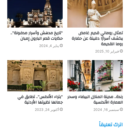
تمثال روماني قديم غامض
“تاريخ مدهش وأسرار مدفونة”..
يكشف أسرارًا دفينة عن حضارة
حكايات قصر البارون إمبان
روما القديمة
يناير 4, 2024
فبراير 10, 2025
رندة.. مدينة المنازل البيضاء وسحر
“بتراء الأندلس”.. تطابق في
العمارة الأندلسية
جمالها نظيرتها الأردنية
سبتمبر 16, 2024
أكتوبر 24, 2023
اترك تعليقاً