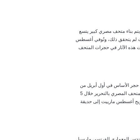
يتم بناء متحف مصري كبير يتسع
قت لم يتحقق ذلك، وتُوفي أغسطس
ت هذه الآثار في حجرات المتحف
التحرير بواسطة مارسيل دورنون Marcel Dourgnon عام 1897، وتم وضع حجر الأساس في أول أبريل من
نفس العام، بحضور الخديوي عباس حلمي الثاني ورئيس مجلس النظار وجميع وزرائه، وتم الانتهاء من إنشاء المتحف المصري بالتحرير خلال 5
ضريح أغسطس مارييت إلى حديقة
مهندس المعماري الفرنسي مارسيل