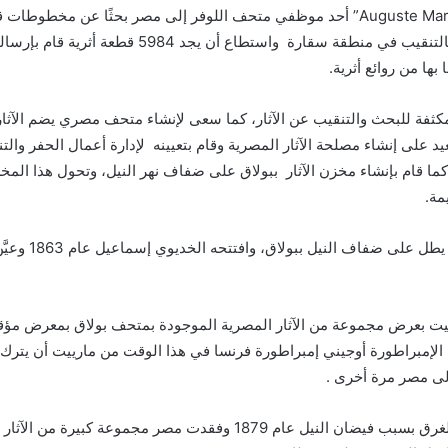
عندما جاء أغسطس مارييت “Auguste Mariette” أحد موظفي متحف اللوفر إلى مصر بحثًا عن 
والحضارة المصرية القديمة، فقام بالتنقيب في منطقة سقا
ها من روائع أثرية.
ثفة للبحث والتنقيب عن الآثار، كما سعى لإنشاء متحف مصري يضم الآثار
وي سعيد على إنشاء مصلحة الآثار المصرية وقام بتعيينه لإدارة أعمال الحفر والت
 كما قام بإنشاء مخزن الآثار ببولاق على ضفاف نهر النيل، وتحول هذا المخ
يمة.
كان المتحف عبارة
غسطس مارييت بعرض مجموعة من الآثار المصرية الموجودة بمتحف بولاق بمعرض مؤ
ت الإمبراطورة أوجيني إمبراطورة فرنسا في هذا الوقت من مارييت أن يت
إلى مصر مرة أخرى .
ولكن لسوء الحظ تعرض المتحف للغرق بسبب فيضان النيل عام 1879 وفقدت مصر