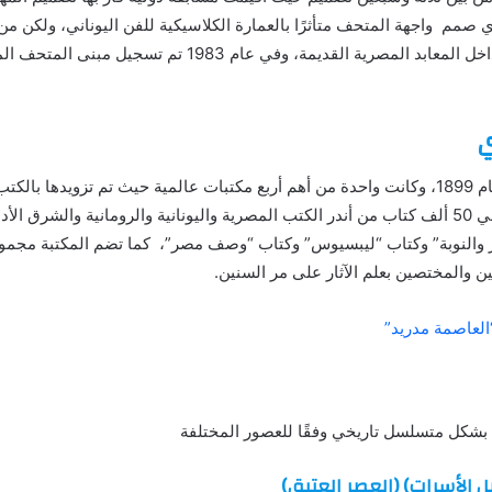
“Marcel Dourgnon”، الذي صمم واجهة المتحف متأثرًا بالعمارة الكلاسيكية للفن اليوناني، 
والقاعات الداخلية بشكل يُحاكي مداخل المعابد المصرية القديمة،
ي
تم إنشاء مكتبة المتحف المصري عام 1899، وكانت واحدة من أهم أربع مكتبات عالمية حيث تم ت
في خمسينيات القرن الماضي حوالي 50 ألف كتاب من أندر الكتب المصرية واليونانية والرومانية و
صر والنوبة” وكتاب “ليبسيوس” وكتاب “وصف مصر”، كما تضم المكتبة مجمو
ثين والمختصين بعلم الآثار على مر السنين.
العاصمة مدريد”
 بشكل متسلسل تاريخي وفقًا للعصور المختلفة
ل الأسرات) (العصر العتيق)