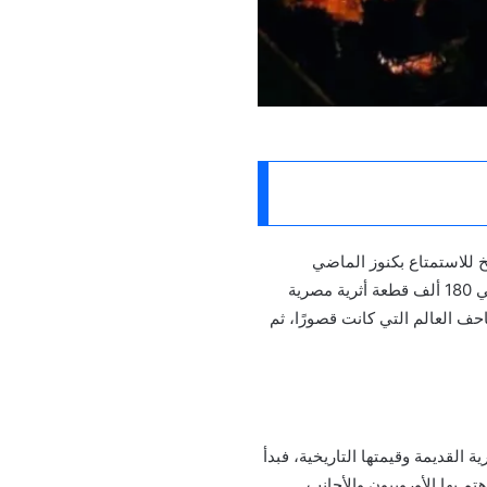
 للاستمتاع بكنوز الماضي
الساحرة، ويعد المتحف المصري أعرق وأشهر متحف للآثار المصرية القديمة في العالم، فهو يحتوي على حوالي 180 ألف قطعة أثرية مصرية
ف العالم التي كانت قصورًا، ثم
ام 1835 الذي أدرك أهمية الآثار المصرية القديمة وقيمتها التاريخية، فبدأ
بها الأوروبيون والأجانب