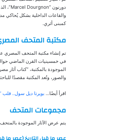
دورنون 
كمبنى أثري.
مكتبة المتحف المصر
الموجودة بالمكتبة، “كتاب آثار م
والصور، وتُعد المكتبة مقصدًا للباح
اقرأ أيضًا…
بويرتا ديل سول.. قلب “
مجموعات المتحف
يتم عرض الآثار الموجودة بالمتحف
عصر ما قبل التاريخ (عصر ما قب