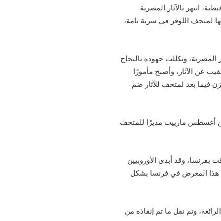
مخطوطات قبطية، انبهر بالآثار المصرية
رة واستطاع أن يجد 5984 قطعة أثرية قام بإرسالها لمتحف اللوفر في سرية تامة،
 المصرية، وتكللت جهوده بالنجاح
نقيب عن الآثار، وأصبح مأمورًا
زن فيما بعد لمتحف للآثار ضم
 عن مبنى ضخم يطل على ضفاف النيل ببولاق، وافتتحه الخديوي إسماعيل عام 1863 وعيَّن أغسطس مارييت مديرًا للمتحف
قت بفرنسا، وقد أبدى الأوروبيين
رك هذا المعرض في فرنسا بشكل
 مجموعة كبيرة من الآثار الرائعة، وتم نقل ما تم إنقاذه من