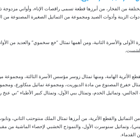
تلفة من الفخار، من أبرزها قطعة تسمى راقصات الإناء، وأواني مزدوجة
وات الزينة وأدوات الصيد ومجموعة من التماثيل الصغيرة المصنوعة من ا
الأولى والأسرة الثانية، ومن أهمها تمثال “خع سخموي” والعديد من الأوان
الشست.
طع الأثرية الهامة، ومنها تمثال زوسر مؤسس الأسرة الثالثة، ومجموعة من
مثال خفرع المصنوع من مادة الديوريت، ومجموعة تماثيل منكاورع، ومجموع
الجالس، وتماثيل الخدم، وتمثال ببي الأول، وتمثال كبير الأطباء “ني عنخ
التماثيل والقطع الأثرية، من أبرزها تمثال الملك منتوحتب الثاني، وتابوت
ميني)، وتماثيل سنوسرت الأول، والنموذج الخشبي لإحصاء الماشية من مقب
 القدماء.