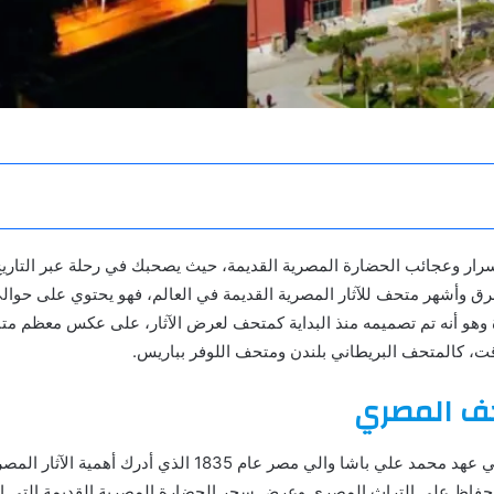
ار وعجائب الحضارة المصرية القديمة، حيث يصحبك في رحلة عبر التاريخ
 وهو أنه تم تصميمه منذ البداية كمتحف لعرض الآثار، على عكس معظم متاح
قت، كالمتحف البريطاني بلندن ومتحف اللوفر بباريس.
حف المصري
للمتحف المصري تاريخ طويل بدأ في عهد محمد علي باشا والي مصر ع
فاظ على التراث المصري وعرض سحر الحضارة المصرية القديمة التي اهتم 