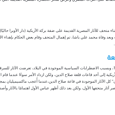
حمد علي باشا عام 1835 بإنشاء متحف للآثار المصرية القديمة على ضفة بركة الأزبكية (دار الأوبرا
وبعد وفاة محمد علي باشا، تم إهمال المتحف وقام بعض الحكام بإهداء الآثا
.
لعة
بعد وفاة محمد علي باشا عام 1849، وبسبب الاضطرابات السياسية الموجودة في البلاد، تعرضت الآث
زبكية إلى أحد قاعات قلعة صلاح الدين، ولكن ازداد الأمر سوءًا عندما قام 
 كل الآثار الموجودة في قاعة صلاح الدين،عندما أُعجب ماكسيميليان بمجم
ار متحفها الأول، ولكن بعد ذلك أظهر عباس الأول اهتمامًا بالآثار وأصدر قرا