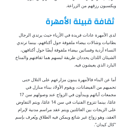
ويكسبون رزقهم من الزراعة.
ثقافة قبيلة الأمهرة
لدى الأمهرة عادات فريدة في الأزياء حيث يرتدي الرجال
بطانيات وشالات بيضاء ملفوفة حول أكتافهم، بينما ترتدي
النساء أردية وفساتين بيضاء ملفوفة أيضًا حول أكتافهن،
الشيئان اللذان يحددان طريقة لبسهم هما ثقافتهم والمناخ
البارد الذي يعيشون فيه.
أما عن البناء فالأمهرة يبنون مزارعهم على التلال حنى
تحميهم من الفيضانات، ويقوم الأولاد ببناء منازل في
مجمعات آبائهم ويبدأون في الزواج عند وصولهم سن 17
عامًا، بينما تتزوج الفتيات في سن 14 عامًا، ويتم التفاوض
على الزيجات بين العائلتين ويتم عقد مراسم مدنية لإبرام
العقد، وهو زواج غير شائع ويمكن فيه الطلاق ويُعرف بإسم
“كال كيدان”.