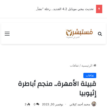
تحديث ببجي موبايل 4.2 الجديد.. رحلة “نشأة برايم-وود” التي غيّرت وجه إرانجل إلى الأبد
بحث
القا
عن
الرئيسية
/
ثقافات
ثقافات
قبيلة الأمهرة.. منجم أباطرة
إثيوبيا
محمد أحمد كيلاني
نوفمبر 30, 2023
0
3