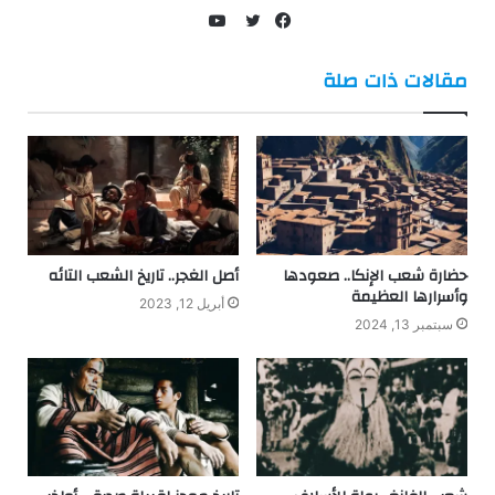
يوتيوب
فيسبوك
تويتر
مقالات ذات صلة
حضارة شعب الإنكا.. صعودها
أصل الغجر.. تاريخ الشعب التائه
وأسرارها العظيمة
أبريل 12, 2023
سبتمبر 13, 2024