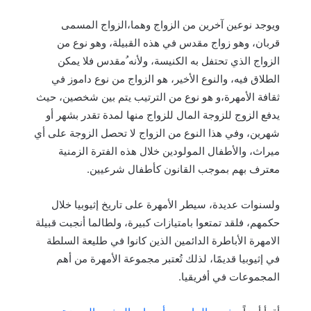
ويوجد نوعين آخرين من الزواج وهما،الزواج المسمى
قربان، وهو زواج مقدس في هذه القبيلة، وهو نوع من
الزواج الذي تحتفل به الكنيسة، ولأنه ُمقدس فلا يمكن
الطلاق فيه، والنوع الأخير، هو الزواج من نوع داموز في
ثقافة الأمهرة،و هو نوع من الترتيب يتم بين شخصين، حيث
يدفع الزوج للزوجة المال للزواج منها لمدة تقدر بشهر أو
شهرين، وفي هذا النوع من الزواج لا تحصل الزوجة على أي
ميراث، والأطفال المولودين خلال هذه الفترة الزمنية
معترف بهم بموجب القانون كأطفال شرعيين.
ولسنوات عديدة، سيطر الأمهرة على تاريخ إثيوبيا خلال
حكمهم، فلقد تمتعوا بامتيازات كبيرة، ولطالما أنجبت قبيلة
الامهرة الأباطرة الدائمين الذين كانوا في طليعة السلطة
في إثيوبيا قديمًا، لذلك تُعتبر مجموعة الأمهرة من أهم
المجموعات في أفريقيا.