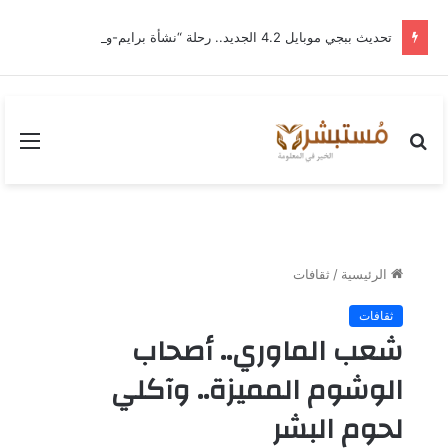
تحديث ببجي موبايل 4.2 الجديد.. رحلة “نشأة برايم-وود” التي غيّرت وجه إرانجل إلى الأبد
بحث
القا
عن
الرئيسية
/
ثقافات
ثقافات
شعب الماوري.. أصحاب
الوشوم المميزة.. وآكلي
لحوم البشر