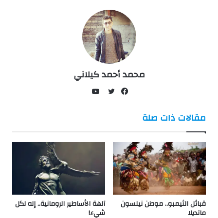
محمد أحمد كيلاني
يوتيوب
فيسبوك
تويتر
مقالات ذات صلة
قبائل الثيمبو.. موطن نيلسون
آلهة الأساطير الرومانية.. إله لكل
مانديلا
شيء!