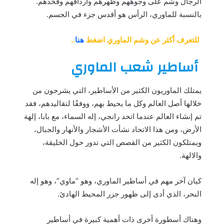
الرجال وشم على وجوههم وظهرهم وأردافهم وفخذهم.
بالنسبة للماوري، الرأس هو أقدس جزء في الجسم.
للتعرف أكثر عن وشم الماوري اضغط
هنا
..
أساطير شعب الماوري
يمتلك الماوريون الكثير من الأساطير، التي يشرحون من
خلالها أصل العالم وكل ما يحيط بهم، ووفقًا لتقاليدهم، فقد
تم إنشاء العالم عندما اتحد رانجي، إله السماء، مع بابا، إلهة
الأرض، ومن هذا الاتحاد نشأت الأشجار والأنهار والجبال،
ويمتلكون الكثير من القصص التي تدور حول الخليقة،
والالهة.
كيان آخر مهم في أساطير الماوري، وهو “ماوي”، وهو إله
البحر، الذي أدى إلى ظهور جزر المحيط الهادئ.
وهناك أسطورة أخرى ذات أهمية كبيرة في أساطير