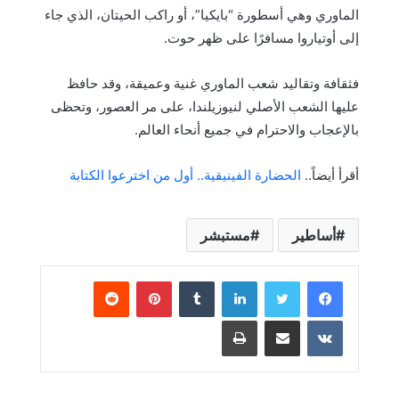
الماوري وهي أسطورة “بايكيا”، أو راكب الحيتان، الذي جاء
إلى أوتياروا مسافرًا على ظهر حوت.
فثقافة وتقاليد شعب الماوري غنية وعميقة، وقد حافظ
عليها الشعب الأصلي لنيوزيلندا، على مر العصور، وتحظى
بالإعجاب والاحترام في جميع أنحاء العالم.
أقرأ أيضاً..
الحضارة الفينيقية.. أول من اخترعوا الكتابة
أساطير
مستبشر
لينكدإن
بينتيريست
مشاركة عبر البريد
طباعة