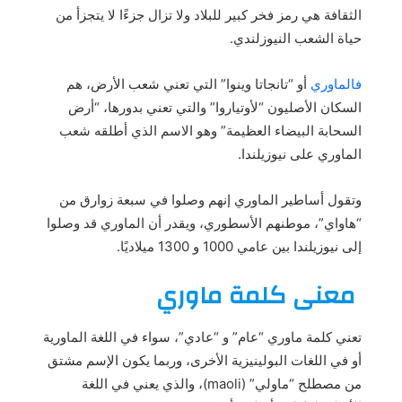
الثقافة هي رمز فخر كبير للبلاد ولا تزال جزءًا لا يتجزأ من
حياة الشعب النيوزلندي.
فالماوري
أو “تانجاتا وينوا” التي تعني شعب الأرض، هم
السكان الأصليون “لأوتياروا” والتي تعني بدورها، “أرض
السحابة البيضاء العظيمة” وهو الاسم الذي أطلقه شعب
الماوري على نيوزيلندا.
وتقول أساطير الماوري إنهم وصلوا في سبعة زوارق من
“هاواي”، موطنهم الأسطوري، ويقدر أن الماوري قد وصلوا
إلى نيوزيلندا بين عامي 1000 و 1300 ميلاديًا.
معنى كلمة ماوري
تعني كلمة ماوري “عام” و “عادي”، سواء في اللغة الماورية
أو في اللغات البولينيزية الأخرى، وربما يكون الإسم مشتق
من مصطلح “ماولي” (maoli)، والذي يعني في اللغة