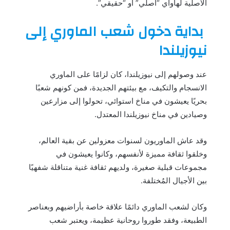
الأصلية لهاواي “أصلي” أو “حقيقي”.
بداية دخول شعب الماوري إلى
نيوزيلندا
عند وصولهم إلى نيوزيلندا، كان لزامًا على الماوري
الانسجام والتكيف، مع بيئتهم الجديدة، فمن كونهم شعبًا
بحريًا يعيشون في مناخ استوائي، تحولوا إلى مزارعين
وصيادين في مناخ نيوزيلندا المعتدل.
وقد عاش الماوريون لسنوات معزولين عن بقية العالم،
وخلقوا ثقافة مميزة لأنفسهم، وكانوا يعيشون في
مجموعات قبلية صغيرة، ولديهم ثقافة غنية متناقلة شفهيًا
بين الأجيال المُختلفة.
وكان لشعب الماوري دائمًا علاقة خاصة بأراضيهم وبعناصر
الطبيعة، وفقد طوروا روحانية عظيمة، ويعتبر شعب