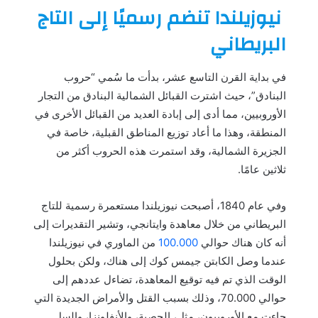
نيوزيلندا تنضم رسميًا إلى التاج
البريطاني
في بداية القرن التاسع عشر، بدأت ما سُمي “حروب
البنادق”، حيث اشترت القبائل الشمالية البنادق من التجار
الأوروبيين، مما أدى إلى إبادة العديد من القبائل الأخرى في
المنطقة، وهذا ما أعاد توزيع المناطق القبلية، خاصة في
الجزيرة الشمالية، وقد استمرت هذه الحروب أكثر من
ثلاثين عامًا.
وفي عام 1840، أصبحت نيوزيلندا مستعمرة رسمية للتاج
البريطاني من خلال معاهدة وايتانجي، وتشير التقديرات إلى
أنه كان هناك حوالي
100.000
من الماوري في نيوزيلندا
عندما وصل الكابتن جيمس كوك إلى هناك، ولكن بحلول
الوقت الذي تم فيه توقيع المعاهدة، تضاءل عددهم إلى
حوالي 70.000، وذلك بسبب القتل والأمراض الجديدة التي
جاءت مع الأوروبيون، مثل، الحصبة، والأنفلونزا، والسل.