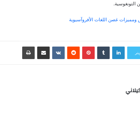
من التونغوسية.
ص ومميزات غصن اللغات الأفروآسيوية
لينكدإن
بينتيريست
مشاركة عبر البريد
طباعة
يتر
يلاني
ب