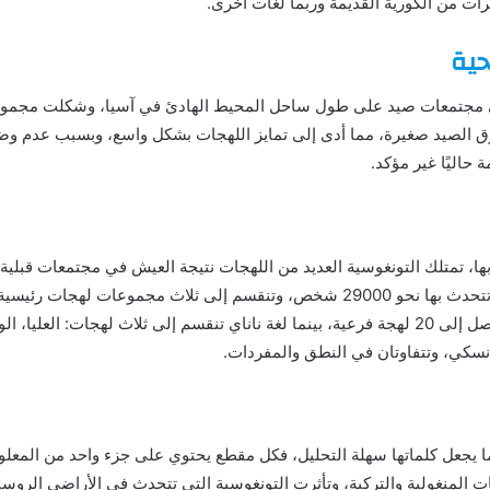
يرات من الكورية القديمة وربما لغات أخرى.
حية
 مجتمعات صيد على طول ساحل المحيط الهادئ في آسيا، وشكلت مجموعا
رق الصيد صغيرة، مما أدى إلى تمايز اللهجات بشكل واسع، وبسبب عدم وضوح 
 حاليًا غير مؤكد.
ا، تمتلك التونغوسية العديد من اللهجات نتيجة العيش في مجتمعات قبلية ص
على سبيل المثال، اللغة الإيفينكية تتحدث بها نحو 29000 شخص، وتنقسم إلى ثلاث مجم
وكل منها يتفرع إلى لهجات ثانوية تصل إلى 20 لهجة فرعية، بينما لغة ناناي تنقسم إلى ثلاث ل
سكي، وتتفاوتان في النطق والمفردات.
مما يجعل كلماتها سهلة التحليل، فكل مقطع يحتوي على جزء واحد من المعلو
غات المنغولية والتركية، وتأثرت التونغوسية التي تتحدث في الأراضي الروسية