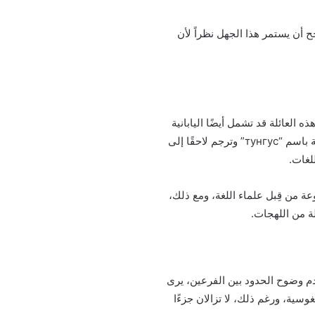
 أن يستمر هذا الجهل نظراً لأن
ه العائلة قد تشمل أيضًا اليابانية
والكورية، يعود مصطلح “التونغوسية” إلى اسم أجنبي لمجموعة “إيفينك” العرقية، الذي استعارته اللغة الروسية باسم “тунгус” وترجم لاحقًا إلى
ة من قِبل علماء اللغة، ومع ذلك،
ة من اللهجات.
يقسمها إلى فرعين شمالي وجنوبي، وجرى تبني هذا التصنيف في عام 2004 رغم عدم وضوح الحدود بين الفرعين، يرى
وسية، ورغم ذلك، لا تزالان جزءًا