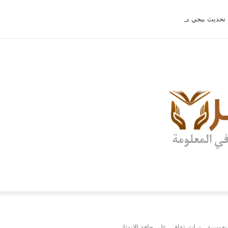
تحديث ببجي موبايل 4.2 الجديد.. رحلة “نشأة برايم-وود” التي غيّرت وجه إرانجل إلى الأبد
ونغوسية.. تراث ثقافي على حافة الاندثار