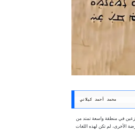
محمد أحمد كيلاني 
نغوس، تتألف من 10 إلى 17 لغة يتحدث بها نحو 80 ألف شخص موزعين في منطقة واسعة تمتد من
ضة الأخرى، لم تكن لهذه اللغات