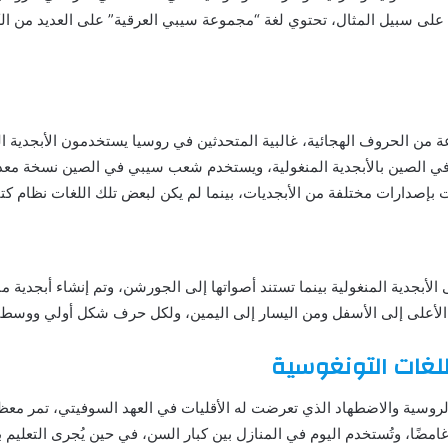
، على سبيل المثال، تحتوي لغة “مجموعة سيبي العرقية” على العديد من ال
ن الحروف الهجائية، غالبية المتحدثين في روسيا يستخدمون الأبجدية السير
تب في الصين بالأبجدية المنغولية، ويستخدم شعب سيبي في الصين نسخة معدل
بإصدارات مختلفة من الأبجديات، بينما لم يكن لبعض تلك اللغات نظام كتاب
 الأبجدية المنغولية بينما تستند أصواتها إلى الجورشن، وتم إنشاء أبجدية 
الأعلى إلى الأسفل ومن اليسار إلى اليمين، ولكل حرف شكل أولي ووسطي
اللغات التونغوسية
لروسية والاضطهاد الذي تعرضت له الأقليات في العهد السوفيتي، تمر معظ
امضًا، وتُستخدم اليوم في المنازل بين كبار السن، في حين يُجرى التعليم ب