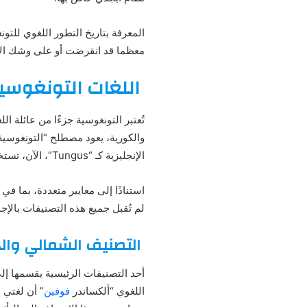
المعرفة بتاريخ التطور اللغوي للتو
معظما قد انقرضت أو على وشك ال
اللغات التونغوسية
تُعتبر التونغوسية جزءًا من عائلة ال
الإنجليزية كـ “Tungus”، الآن، تستخدم الحكومة الروسية الاسم المحلي “إيفينكس” رسميًا للإشارة إلى هذه اللغات.
استنادًا إلى معايير متعددة، بما ف
لم تُقبل جميع هذه التصنيفات بالإج
التصنيف الشمالي وال
اللغوي “ألكساندر
فوفين
” أن لغتي 