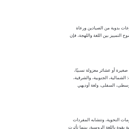
ت بدوية من الصيادين ورعاة
التمييز بين اللغة واللهجة، فإن
غيرة أو عشائر معزولة نسبيًا،
وعات لهجات رئيسية: الشمالية، الجنوبية، والشرقية،
هجات: العليا، الوسطى، السفلى، ولغة أوديهي
مات النحوية، وتتشابه المفردات
 بقوة باللغة الروسية، بينما تأثرت