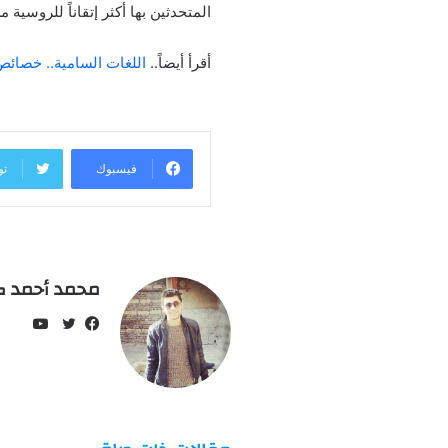
المتحدثين بها أكثر إتقاناً للروسية 
أقرأ أيضاً..
اللغات السامية.. خصائ
فيسبوك
تو
محمد أحمد ك
يوتيو
فيسبوك
تويتر