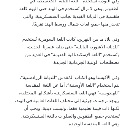
وفي البوذية تُستخدم “اللغة التبتية” الكلاسيكية في
الطقوس وهي لا تزال تُستخدم في الهند حتى اليوم كلغة
طقسية في الديانة الفيدية بجانب السنسكريتية، والتي
تنحدر منها جميع لغات شمال ووسط الهند تقريبًا.
وفي بلاد ما بين النهرين، كانت اللغة السومرية تُستخدم
“للديانة الآشورية البابلية” حتى بداية عصرنا الحديث،
وتُستخدم “اللغة الإسكندنافية القديمة” في العديد من
مصطلحات الوثنية الجرمانية الجديدة.
وفي الأفيستا وهو الكتاب المُقدس “للديانة الزرادشتية”،
يتم استخدام “اللغة الأَوِستية”، أما عن اللغة المقدسة
“للهندوسية” فهي اللغة السنسكريتية بأشكالها المختلفة،
ويوجد ترجمات جزئية إلى مختلف اللغات العامية في الهند،
لكنها ذات قيمة تعليمية فقط، وليست دينية، ويجب أن
تُستخدم جميع الطقوس والصلوات باللغة السنسكريتية،
وهي اللغة المقدسة الوحيدة.