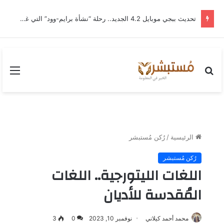
تحديث ببجي موبايل 4.2 الجديد.. رحلة “نشأة برايم-وود” التي غيّرت وجه إرانجل إلى الأبد
بحث
القا
عن
الرئيسية
/
رُكن مُستبشر
رُكن مُستبشر
اللغات الليتورجية.. اللغات
المُقدسة للأديان
محمد أحمد كيلاني
نوفمبر 10, 2023
0
3