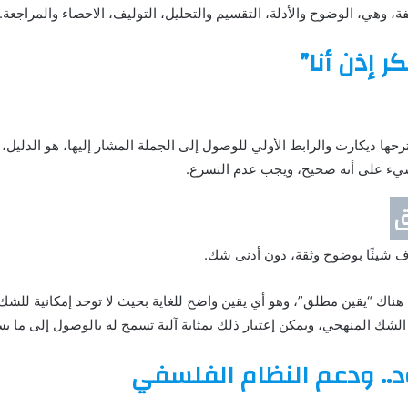
كر إذن أنا”
حها ديكارت والرابط الأولي للوصول إلى الجملة المشار إليها، هو الدليل، و
يء على أنه صحيح، ويجب عدم التسرع.
ق
نعرف شيئًا بوضوح وثقة، دون أدنى شك.
 هناك “يقين مطلق”، وهو أي يقين واضح للغاية بحيث لا توجد إمكانية ل
لشك المنهجي، ويمكن إعتبار ذلك بمثابة آلية تسمح له بالوصول إلى ما ي
د.. ودعم النظام الفلسفي