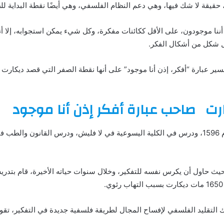
 حقيقة لا شك فيها، وهي دعم النظام الفلسفي، وهي أيضًا نقطة البداية لل
 أننا موجودون، على الأقل ككائنات مفكرة، وكل شيء يمكن استجوابه، إلا أ
ل شكل من أشكال الفكر.
ير عبارة “أفكر، إذن أنا موجود” على أنها نقطة الصفر التي قصد ديكارت م
ارت
صاحب عبارة أفكر إذن أنا موجود
ولد رينيه ديكارت في 31 مارس عام 1596، ودرس في الكلية اليسوعية في لا فليش، ودرس القان
حيث حاول أن يكرس نفسه للتفكير، وخلال سنوات حياته الأخيرة، قام بتدر
 التقليد الفلسفي لإفساح المجال لطريقة فلسفية جديدة في التفكير، تقوم