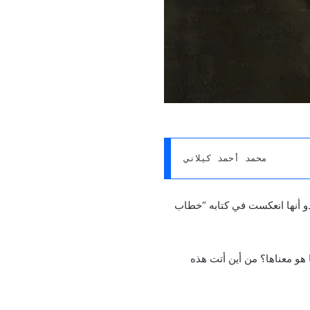
محمد أحمد كيلاني
دو أنها انعكست في كتابه “خطاب
 هو معناها؟ من أين أتت هذه