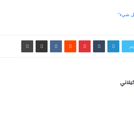
كل شيء”
لينكدإن
بينتيريست
مشاركة عبر البريد
طباعة
يتر
يلاني
ب