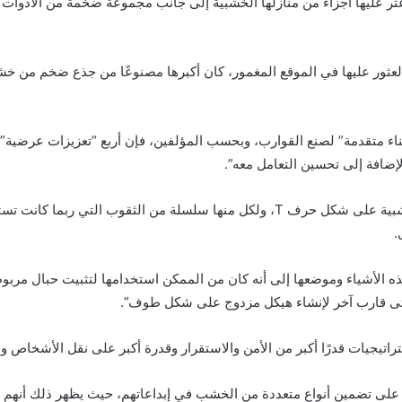
 عثر عليها أجزاء من منازلها الخشبية إلى جانب مجموعة ضخمة من الأدوا
ناء متقدمة” لصنع القوارب، وبحسب المؤلفين، فإن أربع “تعزيزات عرضية”
لإضافة إلى تحسين التعامل معه”.
ويرتبط الزورق أيضًا بثلاثة أشياء خشبية على شكل حرف T، ولكل منها سلسلة من الثقوب
ى.
 الأشياء وموضعها إلى أنه كان من الممكن استخدامها لتثبيت حبال مربو
 حتى قارب آخر لإنشاء هيكل مزدوج على شكل طوف”.
اتيجيات قدرًا أكبر من الأمن والاستقرار وقدرة أكبر على نقل الأشخاص وال
ناة على تضمين أنواع متعددة من الخشب في إبداعاتهم، حيث يظهر ذلك أنهم 