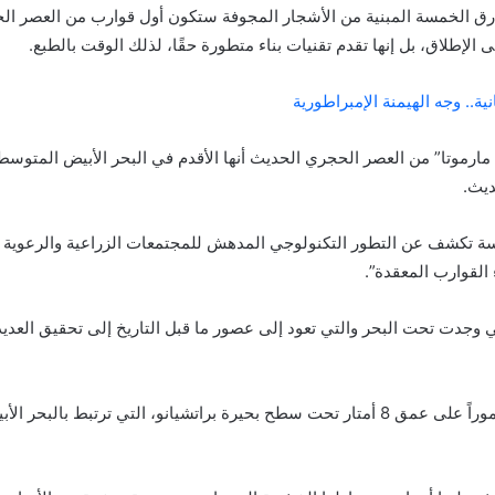
وارق الخمسة المبنية من الأشجار المجوفة ستكون أول قوارب من العصر ال
لإطلاق، بل إنها تقدم تقنيات بناء متطورة حقًا، لذلك الوقت بالطبع.
ية.. وجه الهيمنة الإمبراطورية
مارموتا” من العصر الحجري الحديث أنها الأقدم في البحر الأبيض المتوسط،
حديث.
سة تكشف عن التطور التكنولوجي المدهش للمجتمعات الزراعية والرعوية 
 القوارب المعقدة”.
 وجدت تحت البحر والتي تعود إلى عصور ما قبل التاريخ إلى تحقيق العدي
واكتشفه علماء الآثار عام 1989 مغموراً على عمق 8 أمتار تحت سطح بحيرة براتشيانو، التي 