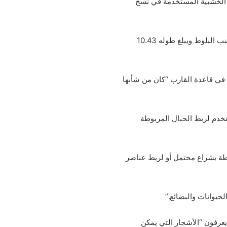
ت الخشبية المستخدمة في نسج
ومن بين الزوارق الخمسة التي تم العثور عليها في الموقع المغمور، كان أكبرها مصنوعًا من جذع ضخم من خشب البلوط ويبلغ طوله 10.43
 في قاعدة القارب “كان من شأنها
 التي ربما كانت تستخدم لربط الحبال المربوطة
طة بشراع محتمل أو لربط عناصر
حيوانات والبضائع.”
يعرفون “الأشجار التي يمكن