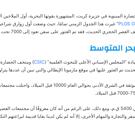
ارة المينوية في جزيرة كريت، المشهورة بقوتها البحرية، أول الملاحين الذ
PLOS 
” غيرت هذا الجدول الزمني تمامًا، حيث وضعت أول زوارق شراعية 
بحر المتوسط
ادة “المجلس الإسباني الأعلى للبحوث العلمية” (
CSIC
) ومتحف الحضارة وج
عثور عليها في موقع مارموتا الإيطالي والتي تبين أن عددها يتراوح بين 7000 و500
أن بدايات العصر الحجري الحديث موثقة في الشرق الأدنى بحوالي العام
ووصلت إلى سواحل البرتغال حوالي 5400 ق.م، ومع ذلك، على الرغم من أنه كان معروفًا أن 
 والتجارة والمهام الأخرى، إلا أنه لم يكن لدينا بقايا قديمة لبراعتهم ال