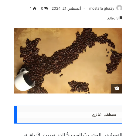
mostafa ghazy
أغسطس 21, 2024
0
1
3 دقائق
َ
مصطفى غازي
القهوةُ هي المشروبٌ السحريٌّ الذي تعددت الأذواق في