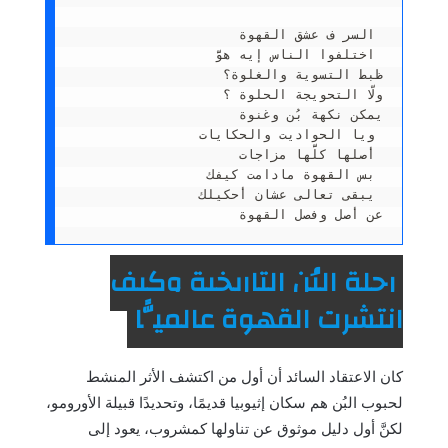
السر ف عشق القهوة 
اختلفوا الناس إيه هوَّ 
ظبط التسوية والغلوة؟
ولّا التحويجة الحلوة ؟
يمكن نكهة بُن وغنوة
ويا الحواديت والحكايات 
أصلها كلَّها مزاجات 
بس القهوة مادامت كيفك 
يبقى تعالى عشان أحكيلك 
عن أصل وفصل القهوة
رحلة البُن التاريخية وكيف
انتشرت القهوة عالميًّا
كان الاعتقاد السائد أن أول من اكتشف الأثر المنشط
لحبوب البُن هم سكان إثيوبيا قديمًا، وتحديدًا قبيلة الأورومو،
لكنَّ أول دليل موثوق عن تناولها كمشروب، يعود إلى