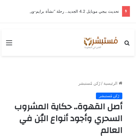
تحديث ببجي موبايل 4.2 الجديد.. رحلة “نشأة برايم-وود” التي غيّرت وجه إرانجل إلى الأبد
بحث
القا
عن
الرئيسية
/
رُكن مُستبشر
رُكن مُستبشر
أصل القهوة.. حكاية المشروب
السحري وأجود أنواع البُن في
العالم