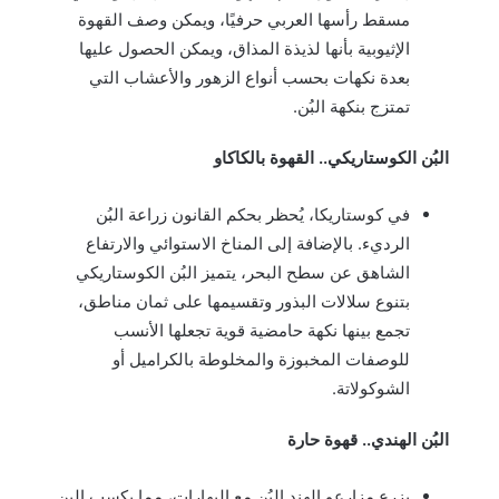
مسقط رأسها العربي حرفيًا، ويمكن وصف القهوة
الإثيوبية بأنها لذيذة المذاق، ويمكن الحصول عليها
بعدة نكهات بحسب أنواع الزهور والأعشاب التي
تمتزج بنكهة البُن.
البُن الكوستاريكي.. القهوة بالكاكاو
في كوستاريكا، يُحظر بحكم القانون زراعة البُن
الرديء. بالإضافة إلى المناخ الاستوائي والارتفاع
الشاهق عن سطح البحر، يتميز البُن الكوستاريكي
بتنوع سلالات البذور وتقسيمها على ثمان مناطق،
تجمع بينها نكهة حامضية قوية تجعلها الأنسب
للوصفات المخبوزة والمخلوطة بالكراميل أو
الشوكولاتة.
البُن الهندي.. قهوة حارة
يزرع مزارعو الهند البُن مع البهارات، مما يكسب البن