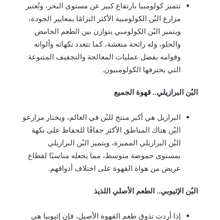
تتميز كولومبيا بارتفاع كبير عن مستوى البحر، وتُعتبر
مزارع البُن الكولومبية الأكثر التزامًا بمعايير الجودة،
ويتميز البُن الكولومبي بتوازن بين الطعم الحامض
والحلو، وله رائحة منعشة، كما تتعدد نكهاته وألوانه
وقوامه بفضل عمليات المعالجة والتجفيف المتنوعة
التي يحترفها الكولومبيون.
البُن البرازيلي.. قهوة الجميع
البرازيل هي أكبر منتج للبُن في العالم، ويختار مزارعو
البُن هناك المناطق الأكثر جفافًا للحفاظ على نكهة
البُن البرازيلي المميزة، ويتميز البُن البرازيلي
بمستوى حموضة متوسط، مما يجعله مناسبًا لقطاع
عريض من هواة القهوة على اختلاف أذواقهم.
البُن الإثيوبي.. الطعم الأصلي اللذيذ
إذا أردت تذوق طعم القهوة الأصيل، فإن إثيوبيا هي