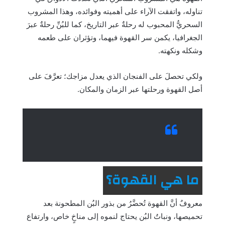
تناوله، واتفقت الآراء على أهميته وفوائده، وهذا المشروب
السحريُّ المحبوب له رحلةٌ عبر التاريخ، كما للبُنِّ رحلةٌ عبرَ
الجغرافيا، يكمن سر القهوة فيهما، وتؤثران على طعمه
وشكله ونكهته.
ولكي تحصلَ على الفنجان الذي يعدل مزاجك؛ تعرَّفَ على
أصل القهوة ورحلتها عبر الزمان والمكان.
ما هي القهوة؟
معروفٌ أنَّ القهوة تُحضَّرُ من بذور البُن المطحونة بعد
تحميصها، ونباتُ البُن يحتاج لنموه إلى مناخٍ خاص، وارتفاع