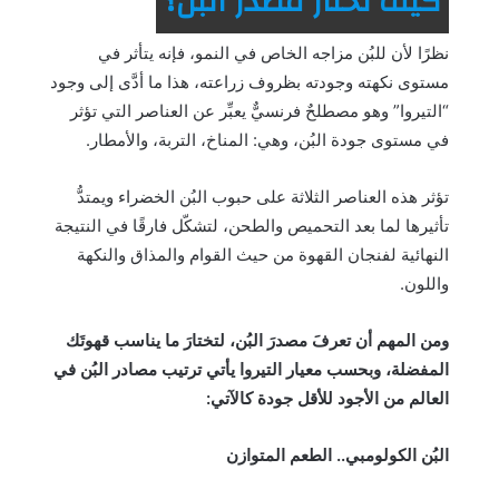
كيف تختار مصدر البُن؟
نظرًا لأن للبُن مزاجه الخاص في النمو، فإنه يتأثر في
مستوى نكهته وجودته بظروف زراعته، هذا ما أدَّى إلى وجود
“التيروا” وهو مصطلحٌ فرنسيٌّ يعبِّر عن العناصر التي تؤثر
في مستوى جودة البُن، وهي: المناخ، التربة، والأمطار.
تؤثر هذه العناصر الثلاثة على حبوب البُن الخضراء ويمتدُّ
تأثيرها لما بعد التحميص والطحن، لتشكّل فارقًا في النتيجة
النهائية لفنجان القهوة من حيث القوام والمذاق والنكهة
واللون.
ومن المهم أن تعرفَ مصدرَ البُن، لتختارَ ما يناسب قهوتَك
المفضلة، وبحسب معيار التيروا يأتي ترتيب مصادر البُن في
العالم من الأجود للأقل جودة كالآتي:
البُن الكولومبي.. الطعم المتوازن