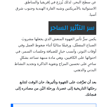
عن سطح البحر، لذلك يُزرَع في إفريقيا والمناطق
الاستوائية بالأمريكتين وشبه القارة الهندية وجنوب شرق
آسيا.
سر التأثير الساحر
يكمن سرُّ تأثير القهوة المنعش الذي يجعلها مشروبَ
الصباح المفضَّل، ورفيقًا مثاليًا أثناء ضغوط العمل وفي
أوقات التوتر، وأنسب خيارٍ للضيافة وجلسات السمر، في
احتوائها على الكافيين، وهي مادة منبهة تساعد بشكلٍ
ساحرٍ على تحسين المزاج وتقوية الذاكرة وتجديد النشاط
البدني والذهني.
بعد أن تعرَّفت على القهوة وتأثيرها، حان الوقت لتتابع
رحلتَها التاريخية إلى عصرنا، ورحلة البُن من مصادره إلى
فنجانك.