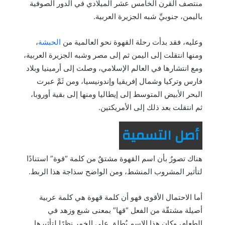
منتصف القرن الخامس عشر الميلادي في الدور الصوفية
باليمن، جنوبيِّ شبه الجزيرة العربية.
وعليه، فقد بدأت رحلة القهوة نحو العالمية من
الحبشة
،
ومنها انتقلت إلى اليمن ثم إلى مصر وشبه الجزيرة العربية،
ومع انتشارها في العالم الإسلامي، وصلت إلى أرمينيا وبلاد
فارس وتركيا وشمال إفريقيا وإندونيسيا، ومن ثَمَّ عبرت
البحر الأبيض المتوسط إلى إيطاليا ومنها إلى بقية أوروبا،
ثم انتقلت بعد ذلك إلى الأمريكتين.
أصل التسمية
هناك تصورٌ بأن اسم القهوة مشتقٌ من كلمة “قوة” استنادًا
لتأثير المشروب المنشط، ومن الواضح سذاجة هذا الربط.
أما الاحتمال الأقوى فهو أن كلمة قهوة هي كلمة عربية
أصيلة مشتقّة من الفعل “قها” بمعنى شبع وزهد في
الطعام، وكان هذا الاسم يُطلق على الخمر نظرًا لتأثيرها