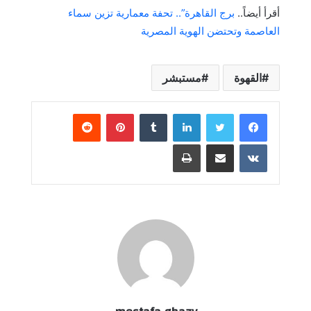
أقرأ أيضاً..
برج القاهرة”.. تحفة معمارية تزين سماء
العاصمة وتحتضن الهوية المصرية
القهوة
مستبشر
لينكدإن
بينتيريست
مشاركة عبر البريد
طباعة