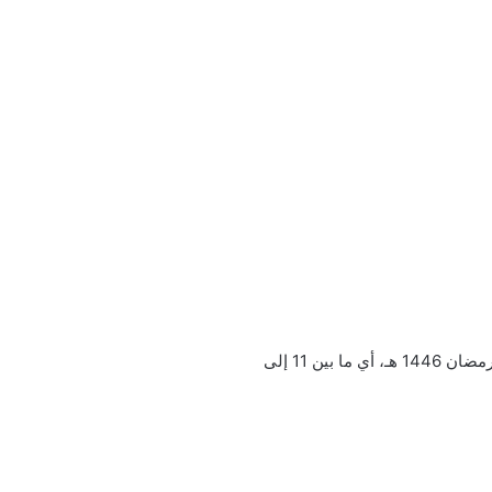
لهذا العام خلال الفترة من 11 إلى 20 رمضان 1446 هـ، أي ما بين 11 إلى