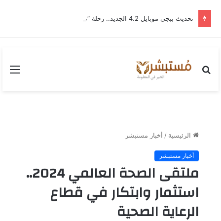
تحديث ببجي موبايل 4.2 الجديد.. رحلة “نشأة برايم-وود” التي غيّرت وجه إرانجل إلى الأبد
بحث
القا
عن
الرئيسية
/
أخبار مستبشر
أخبار مستبشر
ملتقى الصحة العالمي 2024..
استثمار وابتكار في قطاع
الرعاية الصحية