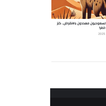
لسعوديون مهددون بالانقراض.. كنز
خطر!