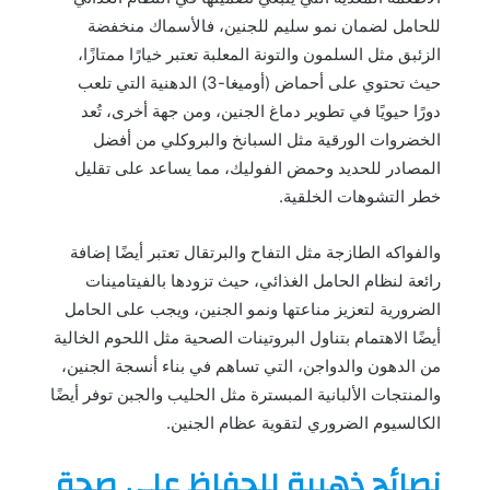
للحامل لضمان نمو سليم للجنين، فالأسماك منخفضة
الزئبق مثل السلمون والتونة المعلبة تعتبر خيارًا ممتازًا،
حيث تحتوي على أحماض (أوميغا-3) الدهنية التي تلعب
دورًا حيويًا في تطوير دماغ الجنين، ومن جهة أخرى، تُعد
الخضروات الورقية مثل السبانخ والبروكلي من أفضل
المصادر للحديد وحمض الفوليك، مما يساعد على تقليل
خطر التشوهات الخلقية.
والفواكه الطازجة مثل التفاح والبرتقال تعتبر أيضًا إضافة
رائعة لنظام الحامل الغذائي، حيث تزودها بالفيتامينات
الضرورية لتعزيز مناعتها ونمو الجنين، ويجب على الحامل
أيضًا الاهتمام بتناول البروتينات الصحية مثل اللحوم الخالية
من الدهون والدواجن، التي تساهم في بناء أنسجة الجنين،
والمنتجات الألبانية المبسترة مثل الحليب والجبن توفر أيضًا
الكالسيوم الضروري لتقوية عظام الجنين.
نصائح ذهبية للحفاظ على صحة