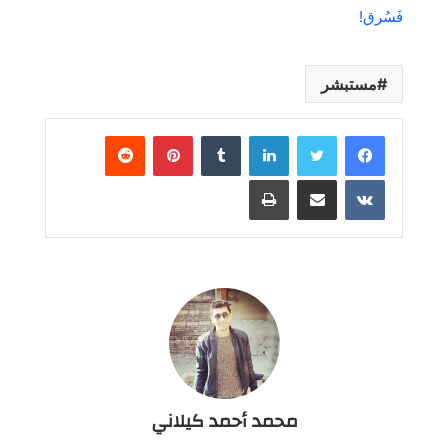
فَسُرق!
مستبشر
لينكدإن
بينتيريست
مشاركة عبر البريد
طباعة
محمد أحمد كيلاني