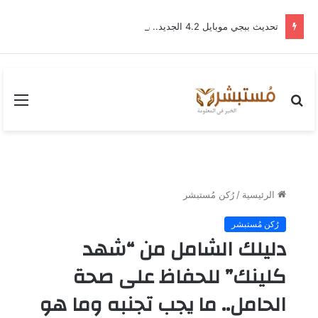
تحديث ببجي موبايل 4.2 الجديد.. رحلة “نشأة برايم-وود” التي غيّرت وجه إرانجل إلى الأبد
بحث
القا
عن
الرئيسية
/
رُكن مُستبشر
رُكن مُستبشر
دليلك الشامل من “شهد
كلينك” للحفاظ على صحة
الحامل.. ما يجب تجنبه وما هو