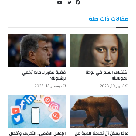
يوتيوب
فيسبوك
تويتر
مقالات ذات صلة
اكتشاف السم في لوحة
قضية نيغريرا.. ماذا يُخفي
الموناليزا!
برشلونة؟
أكتوبر 19, 2023
ديسمبر 18, 2023
ماذا يمكن أن تعلمنا الدببة عن
الإعلان الرقمي.. التعريف وأفضل