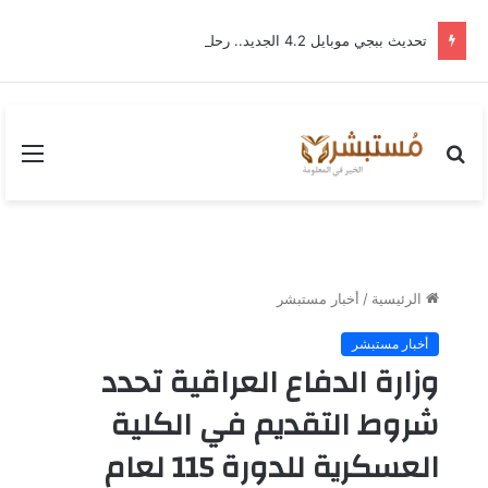
تحديث ببجي موبايل 4.2 الجديد.. رحلة “نشأة برايم-وود” التي غيّرت وجه إرانجل إلى الأبد
بحث
القا
عن
الرئيسية
/
أخبار مستبشر
أخبار مستبشر
وزارة الدفاع العراقية تحدد
شروط التقديم في الكلية
العسكرية للدورة 115 لعام