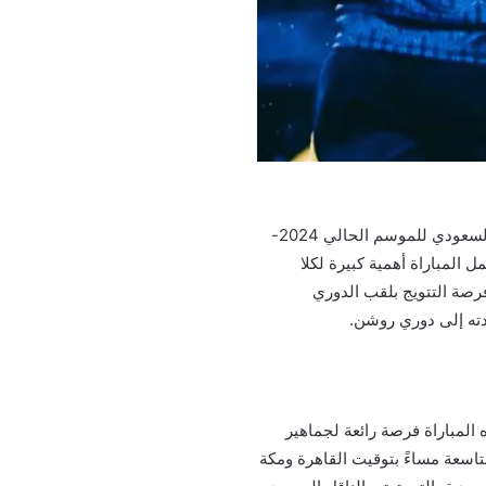
تستعد الجماهير الرياضية في المملكة العربية السعودية لمتابعة واحدة من أقوى المواجهات في دوري روشن السعودي للموسم الحالي 2024-
ل المباراة أهمية كبيرة لكلا
فرصة التتويج بلقب الدوري
دته إلى دوري روشن.
ول بارك بالرياض، وتعد هذه المباراة فرصة رائعة لجماهير
لتاسعة مساءً بتوقيت القاهرة ومكة