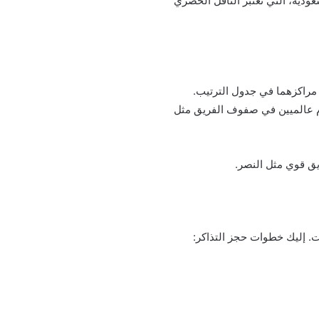
ت العربية المتحدة. يمكن متابعة المباراة على قناة SSC الرياضية السعودية، التي تعتبر الناقل الحصري
 مراكزهما في جدول الترتيب.
جوم عالميين في صفوف الفريق مثل
يق قوي مثل النصر.
ت. إليك خطوات حجز التذاكر: