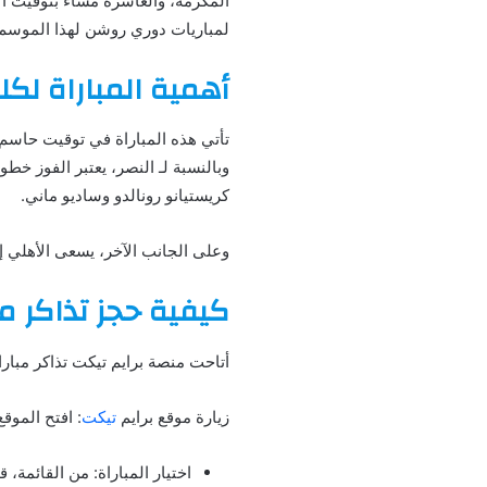
لمباريات دوري روشن لهذا الموسم.
أهمية المباراة لكلا
تأتي هذه المباراة في توقيت حاسم 
وبالنسبة لـ النصر، يعتبر الفوز خ
كريستيانو رونالدو وساديو ماني.
وعلى الجانب الآخر، يسعى الأهلي إ
كيفية حجز تذاكر مب
أتاحت منصة برايم تيكت تذاكر مبارا
زيارة موقع برايم
تيكت
: افتح الموق
اختيار المباراة: من القائمة، ق