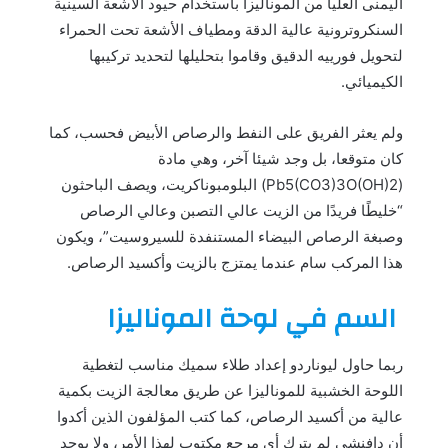
اليمنى العليا من الموناليزا باستخدام حيود الأشعة السينية
السنكروترونية عالية الدقة ومطياف الأشعة تحت الحمراء
لتحويل فورييه الدقيق وقاموا بتحليلها لتحديد تركيبها
الكيميائي.
ولم يعثر الفريق على النفط والرصاص الأبيض فحسب، كما
كان متوقعا، بل وجد شيئا آخر، وهي مادة
(Pb5(CO3)3O(OH)2) البلومبوناكريت، ويصف الباحثون
“خليطًا فريدًا من الزيت عالي التصبن وعالي الرصاص
وصبغة الرصاص البيضاء المستنفدة للسيروسيت”، ويكون
هذا المركب سام عندما يمتزج بالزيت وأكسيد الرصاص.
السم في لوحة الموناليزا
ربما حاول ليوناردو إعداد طلاء سميك مناسب لتغطية
اللوحة الخشبية للموناليزا عن طريق معالجة الزيت بكمية
عالية من أكسيد الرصاص، كما كتب المؤلفون الذين أكدوا
أن دافنشي لم يترك أي مرجع مكتوب لهذا الأمر، ولا يوجد