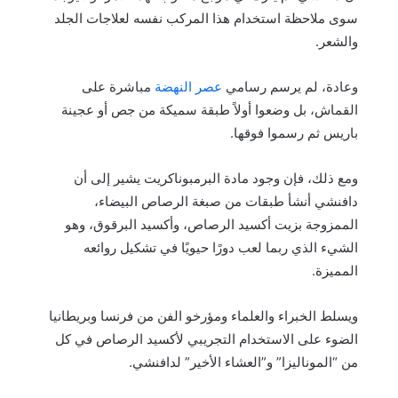
سوى ملاحظة استخدام هذا المركب نفسه لعلاجات الجلد
والشعر.
وعادة، لم يرسم رسامي
عصر النهضة
مباشرة على
القماش، بل وضعوا أولاً طبقة سميكة من جص أو عجينة
باريس ثم رسموا فوقها.
ومع ذلك، فإن وجود مادة البرمبوناكريت يشير إلى أن
دافنشي أنشأ طبقات من صبغة الرصاص البيضاء،
الممزوجة بزيت أكسيد الرصاص، وأكسيد البرقوق، وهو
الشيء الذي ربما لعب دورًا حيويًا في تشكيل روائعه
المميزة.
ويسلط الخبراء والعلماء ومؤرخو الفن من فرنسا وبريطانيا
الضوء على الاستخدام التجريبي لأكسيد الرصاص في كل
من “الموناليزا” و”العشاء الأخير” لدافنشي.