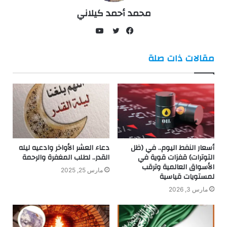
محمد أحمد كيلاني
يوتيوب
فيسبوك
تويتر
مقالات ذات صلة
أسعار النفط اليوم.. في (ظل
دعاء العشر الأواخر وادعيه ليله
التوترات) قفزات قوية في
القدر.. لطلب المغفرة والرحمة
الأسواق العالمية وترقب
مارس 25, 2025
لمستويات قياسية
مارس 3, 2026