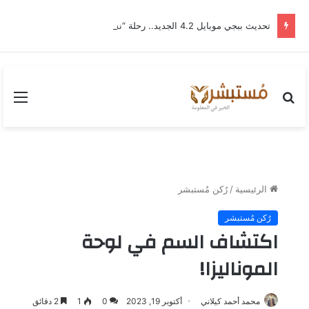
تحديث ببجي موبايل 4.2 الجديد.. رحلة “نشأة برايم-وود” التي غيّرت وجه إرانجل إلى الأبد
بحث
القا
عن
الرئيسية
/
رُكن مُستبشر
رُكن مُستبشر
اكتشاف السم في لوحة
الموناليزا!
محمد أحمد كيلاني
أكتوبر 19, 2023
0
1
2 دقائق