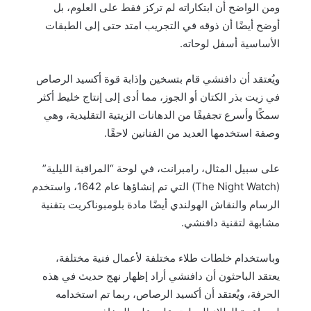
ومن الواضح أن ابتكاراته لم تركز فقط على العلوم، بل
أوضح أيضًا أن ذوقه في التجريب امتد حتى إلى الطبقات
الأساسية أسفل لوحاته.
ويُعتقد أن دافنشي قام بتسخين وإذابة قوة أكسيد الرصاص
في زيت بذر الكتان أو الجوز، مما أدى إلى إنتاج خليط أكثر
سمكًا وأسرع تجفيفًا من الدهانات الزيتية التقليدية، وهي
وصفة استخدمها العديد من الفنانين لاحقًا.
على سبيل المثال، رامبرانت، في لوحة “المراقبة الليلية”
(The Night Watch) التي تم إنشاؤها عام 1642، واستخدم
الرسام والنقاش الهولندي أيضًا مادة بلومبوناكريت بتقنية
مشابهة لتقنية دافنشي.
وباستخدام خلطات طلاء مختلفة لأعمال فنية مختلفة،
يعتقد الباحثون أن دافنشي أراد إظهار نهج حديث في هذه
الحرفة، ويُعتقد أن أكسيد الرصاص، ربما تم استخدامه