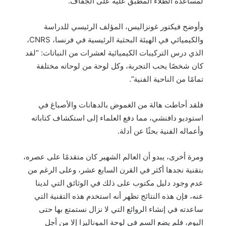
لمساعدة الطلاء المطبق عليه على الجفاف.
وأوضح فيكتور غونزاليس، المؤلف الرئيسي للدراسة
والكيميائي في الهيئة البحثية الرئيسية في فرنسا، CNRS،
الذي درس التركيبات الكيميائية لعشرات من النباتات: “لقد
كان شخصًا يحب التجربة، وكل لوحة من لوحاته مختلفة
تمامًا من الناحية الفنية”.
فلقد أحاطت هالة من الغموض بالدهانات والأصباغ في
استوديو دافنشي، مما دفع العلماء إلى استكشاف كتاباته
وأعماله الفنية بحثًا عن أدلة.
ومرة أخرى، يبدو أن العالم الشهير كان متقدمًا على عصره،
بتقنية نجدها أكثر في القرن السابع عشر، وعلى الرغم من
عدم وجود دليل مكتوب على ذلك في الوثائق التي لدينا
عنه، فإن هذه النتائج تظهر أنه استخدم هذه التقنية التي
ساعدته في إنشاء الروائع التي لا نزال نستمتع بها حتى
اليوم، فلم يضع السم في لوحة الموناليزا إلا من أجل