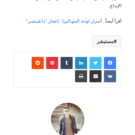
الإبداع.
أقرأ أيضاً..
أسرار لوحة الموناليزا.. إعجاز “دا فينشي”
مستبشر
لينكدإن
بينتيريست
مشاركة عبر البريد
طباعة