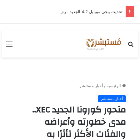
تحديث ببجي موبايل 4.2 الجديد.. رحلة “نشأة برايم-وود” التي غيّرت وجه إرانجل إلى الأبد
بحث
القا
عن
الرئيسية
/
أخبار مستبشر
أخبار مستبشر
متحور كورونا الجديد XEC..
مدى خطورته وأعراضه
والفئات الأكثر تأثرًا به