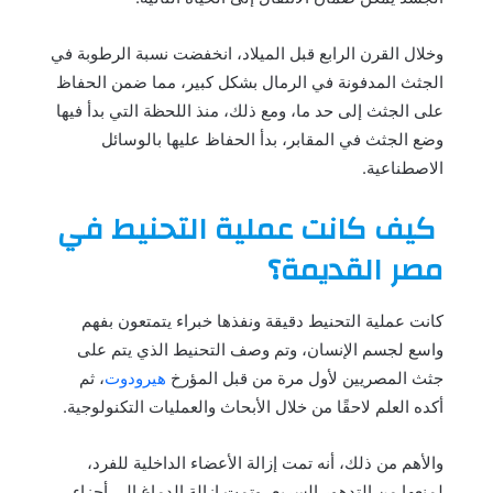
وخلال القرن الرابع قبل الميلاد، انخفضت نسبة الرطوبة في
الجثث المدفونة في الرمال بشكل كبير، مما ضمن الحفاظ
على الجثث إلى حد ما، ومع ذلك، منذ اللحظة التي بدأ فيها
وضع الجثث في المقابر، بدأ الحفاظ عليها بالوسائل
الاصطناعية.
كيف كانت عملية التحنيط في
مصر القديمة؟
كانت عملية التحنيط دقيقة ونفذها خبراء يتمتعون بفهم
واسع لجسم الإنسان، وتم وصف التحنيط الذي يتم على
جثث المصريين لأول مرة من قبل المؤرخ
هيرودوت
، ثم
أكده العلم لاحقًا من خلال الأبحاث والعمليات التكنولوجية.
والأهم من ذلك، أنه تمت إزالة الأعضاء الداخلية للفرد،
لمنعها من التدهور السريع، وتمت إزالة الدماغ إلى أجزاء