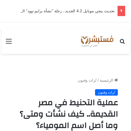
تحديث ببجي موبايل 4.2 الجديد.. رحلة “نشأة برايم-وود” التي غيّرت وجه إرانجل إلى الأبد
بحث
القا
عن
الرئيسية
/
تُراث وفنون
تُراث وفنون
عملية التحنيط في مصر
القديمة.. كيف نشأت ومتى؟
وما أصل اسم المومياء؟