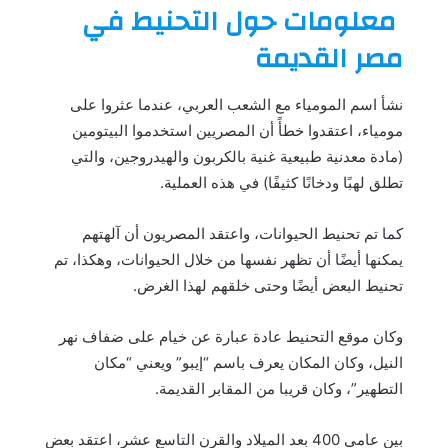
معلومات حول التحنيط في
مصر القديمة
نشأ اسم المومياء مع الشعب العربي، عندما عثروا على
مومياء، اعتقدوا خطأً أن المصريين استخدموا البيتومين
(مادة معدنية طبيعية غنية بالكربون والهيدروجين، والتي
تطلق لهبًا ودخانًا كثيفًا) في هذه العملية.
كما تم تحنيط الحيوانات، واعتقد المصريون أن آلهتهم
يمكنها أيضًا أن تظهر نفسها من خلال الحيوانات، وهكذا، تم
تحنيط البعض أيضًا وحتى خلقهم لهذا الغرض.
وكان موقع التحنيط عادة عبارة عن خيام على ضفاف نهر
النيل، وكان المكان يعرف باسم “إيبو” ويعني “مكان
التطهير”، وكان قريبا من المقابر القديمة.
بين عامي 400 بعد الميلاد والقرن التاسع عشر، اعتقد بعض