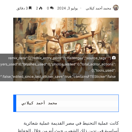
محمد أحمد كيلاني
يوليو 3, 2024
0
2
3 دقائق
{"remix_data":[],"remix_entry_point":"challenges","source_tags":
layers_used":0,"brushes_used":0,"photos_added":0,"total_editor_actions":
{},"tools_used":
r":false,"edited_since_last_sticker_save":true,"containsFTESticker":false}
محمد أحمد كيلاني 
كانت عملية التحنيط في مصر القديمة عملية شعائرية
أساسية في تدين ذلك الشعب، حيث أنه من خلال الحفاظ