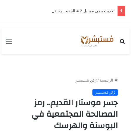
تحديث ببجي موبايل 4.2 الجديد.. رحلة “نشأة برايم-وود” التي غيّرت وجه إرانجل إلى الأبد
بحث
القا
عن
الرئيسية
/
رُكن مُستبشر
رُكن مُستبشر
جسر موستار القديم.. رمز
المصالحة المجتمعية في
البوسنة والهرسك