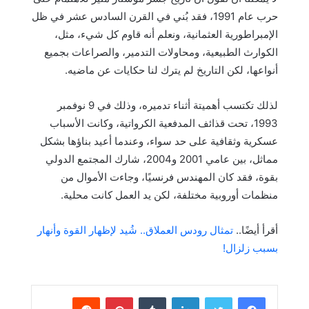
حرب عام 1991، فقد بُني في القرن السادس عشر في ظل
الإمبراطورية العثمانية، ونعلم أنه قاوم كل شيء، مثل،
الكوارث الطبيعية، ومحاولات التدمير، والصراعات بجميع
أنواعها، لكن التاريخ لم يترك لنا حكايات عن ماضيه.
لذلك تكتسب أهميتة أثناء تدميره، وذلك في 9 نوفمبر
1993، تحت قذائف المدفعية الكرواتية، وكانت الأسباب
عسكرية وثقافية على حد سواء، وعندما أعيد بناؤها بشكل
مماثل، بين عامي 2001 و2004، شارك المجتمع الدولي
بقوة، فقد كان المهندس فرنسيًا، وجاءت الأموال من
منظمات أوروبية مختلفة، لكن يد العمل كانت محلية.
أقرأ أيضًا..
تمثال رودس العملاق.. شُيد لإظهار القوة وأنهار
بسبب زلزال!
لينكدإن
بينتيريست