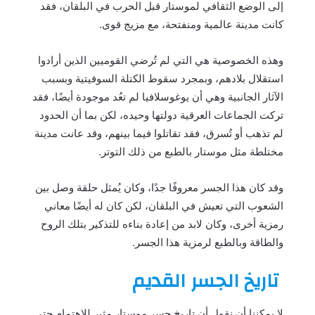
إلى الوضع الثقافي لموستار قبل الحرب في البلقان، فقد
كانت مدينة عالمية ومنفتحة، مع مزيج قوى.
وهذه الخصوصية هي التي لم تُرضي القوميين الذين أرادوا
استقلال بلادهم، وبمجرد سقوط الكتلة السوفيتية وبسبب
الآثار الجانبية وهي أن يوغوسلافيا لم تعُد موجودة أيضًا، فقد
تركت الجماعات العرقية دولتها وحيده، لكن بما أن الحدود
لم تذهب أو تُسرق، فقد تقاتلوا فيما بينهم، وقد عانت مدينة
مختلطة مثل موستار بالطبع من ذلك التوتر.
وقد كان هذا الجسر معروفًا جدًا، وكان يُمثل حلقة وصل بين
الشعوب التي تعيش في البلقان، لكن كان له أيضًا معاني
رمزية أخرى، وكان لابد من إعادة بناءه للتذكير بتلك الروح
والطاقة وبالطبع لرمزية هذا الجسر.
تاريخ الجسر القديم
لا يمكننا أن نقول أن تاريخ جسر موستار مثير للاهتمام حتى