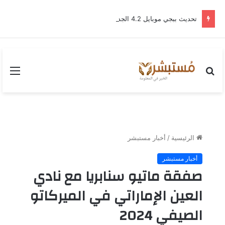
تحديث ببجي موبايل 4.2 الجديد.. رحلة “نشأة برايم-وود” التي غيّرت وجه إرانجل إلى الأبد
بحث
القا
عن
الرئيسية
/
أخبار مستبشر
أخبار مستبشر
صفقة ماتيو سنابريا مع نادي
العين الإماراتي في الميركاتو
الصيفي 2024