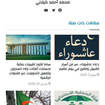
محمد أحمد كيلاني
يوتيوب
فيسبوك
تويتر
مقالات ذات صلة
دعاء عاشوراء.. سر من أسرار
ساما تقود تغييرات بنكية
القبول والفرج في يوم عظيم
لحسابات أمانات نزلاء السجون
وتفعيل التحويلات عبر القنوات
يوليو 5, 2025
الرقمية
مارس 25, 2026