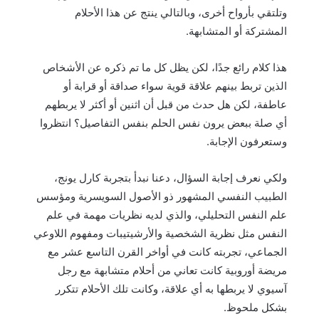
وتلتقي بأرواح أخرى، وبالتالي ينتج عن هذا الأحلام
المشتركة أو المتشابهة.
هذا كلام رائع جدًا، لكن يظل كل ما تم ذكره عن الأشخاص
الذين تربط بينهم علاقة قوية سواء صداقة أو قرابة أو
عاطفة، لكن هل حدث من قبل أن اثنين أو أكثر لا يربطهم
أي صلة ببعض يرون نفس الحلم بنفس التفاصيل؟ انتظروا
وستعرفون الإجابة.
ولكي نعرف إجابة السؤال، دعنا نبدأ بتجربة كارل يونج،
الطبيب النفسي المشهور ذو الأصول السويسرية ومؤسس
علم النفس التحليلي، والذي لديه نظريات مهمة في علم
النفس مثل نظرية الشخصية والأرشيتيبات ومفهوم اللاوعي
الجماعي، تجربته كانت في أواخر القرن التاسع عشر مع
مريضة أوروبية كانت تعاني من أحلام متشابهة مع رجل
آسيوي لا يربطها به أي علاقة، وكانت تلك الأحلام تتكرر
بشكل ملحوظ.