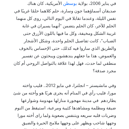
في يناير 2006، بولاية
بوسطن
الأمريكية، كان هناك
صديقان أسماؤهما جون وسارة، حلم كلاهما حلمًا غريبًا في
نفس الليلة، وعندما تقابلا في اليوم التالي، روى كل منهما
الحلم للآخر، كان الحلم يتضمن “أنهما يسيران في غابة
غريبة الشكل ومخيفة، وكل ما فيها باللون الأزرق حتى
الضباب”، كانت تفاصيل الحلم واحدة، وشكل الأشجار
والطريق الذي ساروا فيه كذلك، حتى الإحساس بالخوف
والغموض، هذا ما جعلهم يندهشون ويبحثون عن تفسير
منطقي لما حدث، فهل لهذا علاقة بالتواصل الروحي أم كان
مجرد صدفة؟
وفي مانشيستر – انجلترا، في مايو 2012.. فليب واخته
مورا، فليب رأي في المنام أنه يجرى هربًا هو وأخته من شئ
يطاردهم في مدينة مهجورة منازلها مهدومة وشوارعها
ضيقة ومظلمة ومشاهدها كئيبة ومرعبة، استيقظ من النوم
وضربات قلبه سريعه ويتنفس بصعوبة ولما راى أخته مورا
وجهها شاحب ويظهر على وجهها ملامح الحيرة والضيق