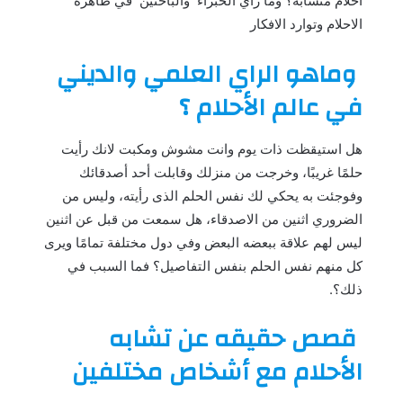
احلام متشابه؟ وما راي الخبراء والباحثين في ظاهره
الاحلام وتوارد الافكار
وماهو الراي العلمي والديني
في عالم الأحلام ؟
هل استيقظت ذات يوم وانت مشوش ومكبت لانك رأيت
حلمًا غريبًا، وخرجت من منزلك وقابلت أحد أصدقائك
وفوجئت به يحكي لك نفس الحلم الذى رأيته، وليس من
الضروري اثنين من الاصدقاء، هل سمعت من قبل عن اثنين
ليس لهم علاقة ببعضه البعض وفي دول مختلفة تمامًا ويرى
كل منهم نفس الحلم بنفس التفاصيل؟ فما السبب في
ذلك؟.
قصص حقيقه عن تشابه
الأحلام مع أشخاص مختلفين