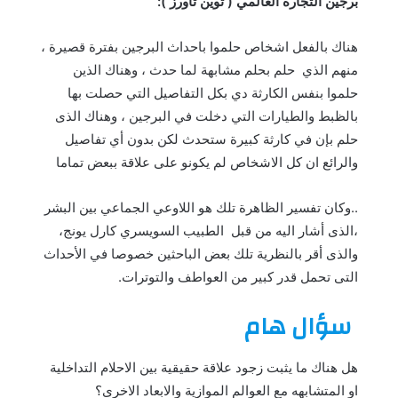
برجين التجارة العالمي ( توين تاورز ):
هناك بالفعل اشخاص حلموا باحداث البرجين بفترة قصيرة ،
منهم الذي حلم بحلم مشابهة لما حدث ، وهناك الذين
حلموا بنفس الكارثة دي بكل التفاصيل التي حصلت بها
بالظبط والطيارات التي دخلت في البرجين ، وهناك الذى
حلم بإن في كارثة كبيرة ستحدث لكن بدون أي تفاصيل
والرائع ان كل الاشخاص لم يكونو على علاقة ببعض تماما
..وكان تفسير الظاهرة تلك هو اللاوعي الجماعي بين البشر
،الذى أشار اليه من قبل الطبيب السويسري كارل يونج،
والذى أقر بالنظرية تلك بعض الباحثين خصوصا في الأحداث
التى تحمل قدر كبير من العواطف والتوترات.
سؤال هام
هل هناك ما يثبت زجود علاقة حقيقية بين الاحلام التداخلية
او المتشابهه مع العوالم الموازية والابعاد الاخرى؟