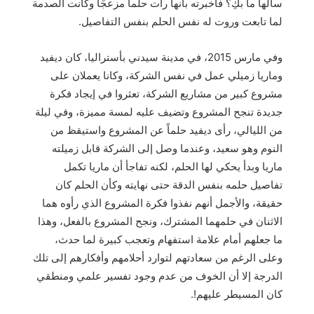
سألها ما بكِ؟ فاخبرته بانها رأت حلما مزعجًا وكانت الصدمة
لما تابعت وروت له نفس الحلم بنفس التفاصيل.
وفي مارس 2015، في مدينة سيدني بأستراليا، كان ديفيد
وماريا زميلي عمل في نفس الشركة، وكانا يعملان على
مشروع كبير من مشاريع الشركة، تعثروا في إيجاد فكرة
جديدة تنجح المشروع وتضيف عليه لمسة مميزة، وفي ليلة
من الليالي، رأى ديفيد حلماً عن المشروع واستيقظ من
النوم وهو سعيد، وعندما وصل إلى الشركة قابل زميلته
ماريا وبدأ يحكي لها الحلم، لكنه تفاجأ أن ماريا تكمل
تفاصيل حلمه بنفس الدقة حتى نهايته وكأن الحلم كان
حقيقة، والأجمل أنهم نفذوا فكرة المشروع الذي رأوه هما
الاثنان في حلمهما المشترك، ونجح المشروع بالفعل، وهذا
ما جعلهم أمام علامة استفهام وتعجب كبيرة لما حدث،
وعلى الرغم من سعادتهم لتوارد أحلامهم وأفكارهم إلى تلك
الدرجة إلا أن الخوف من عدم وجود تفسير علمي ومنطقي
كان المسيطر عليهم!.