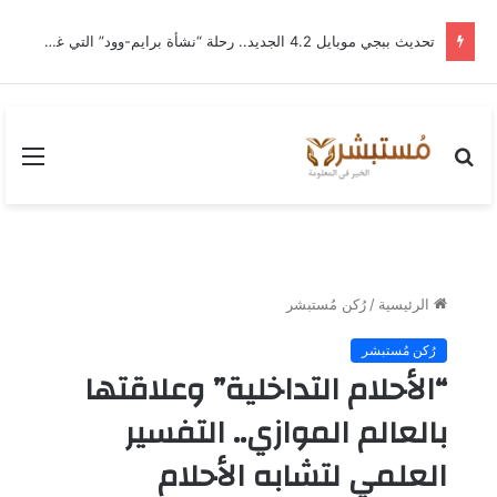
تحديث ببجي موبايل 4.2 الجديد.. رحلة “نشأة برايم-وود” التي غيّرت وجه إرانجل إلى الأبد
بحث
القا
عن
الرئيسية
/
رُكن مُستبشر
رُكن مُستبشر
“الأحلام التداخلية” وعلاقتها
بالعالم الموازي.. التفسير
العلمي لتشابه الأحلام