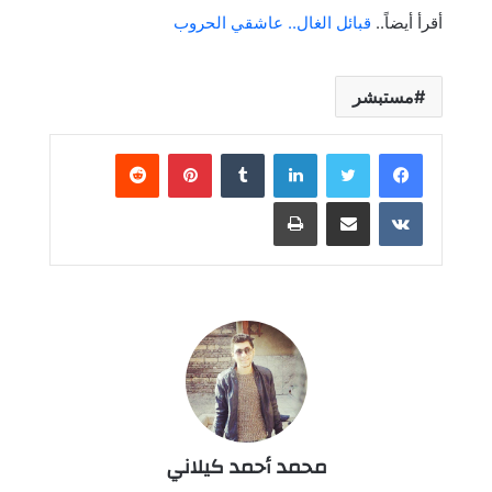
أقرأ أيضاً..
قبائل الغال.. عاشقي الحروب
مستبشر
لينكدإن
بينتيريست
مشاركة عبر البريد
طباعة
محمد أحمد كيلاني