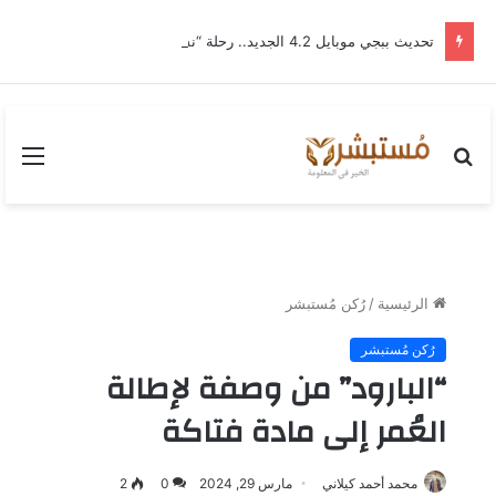
تحديث ببجي موبايل 4.2 الجديد.. رحلة “نشأة برايم-وود” التي غيّرت وجه إرانجل إلى الأبد
بحث
القا
عن
الرئيسية
/
رُكن مُستبشر
رُكن مُستبشر
“البارود” من وصفة لإطالة
العُمر إلى مادة فتاكة
محمد أحمد كيلاني
مارس 29, 2024
0
2