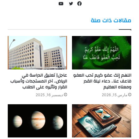
يوتيوب
فيسبوك
تويتر
مقالات ذات صلة
اللهم إنك عفو كريم تحب العفو
عاجل| تعليق الدراسة في
فاعف عنا.. دعاء ليلة القدر
الرياض.. آخر المستجدات وأسباب
ومعناه العظيم
القرار وتأثيره على الطلاب
مارس 15, 2026
ديسمبر 16, 2025