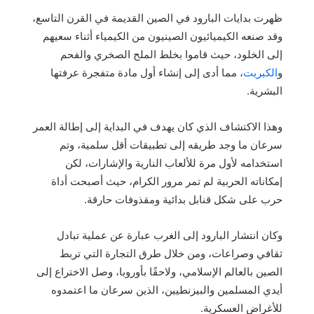
ظهرت بدايات البارود في الصين القديمة في القرن التاسع،
وقد صنعه الكيميائيون الصينيون من الكيمياء أثناء سعيهم
إلى الخلود، حيث قاموا بخلط الملح الصخري والفحم
و
الكبريت
، مما أدى إلى إنشاء أول مادة متفجرة عرفتها
البشرية.
وهذا الاكتشاف الذي كان يهدف في البداية إلى إطالة العمر
سرعان ما وجد طريقه إلى تطبيقات أقل سلمية، وتم
استخدامه لأول مرة للألعاب النارية والإشارات، لكن
إمكاناته الحربية لم تمر مرور الكرام، حيث أصبحت أداة
حرب على شكل قنابل بدائية ومقذوفات حارقة.
وكان انتشار البارود إلى الغرب عبارة عن عملية تبادل
ثقافي وصراعات، ومن خلال طرق التجارة التي تربط
الصين بالعالم الإسلامي، ولاحقًا بأوروبا، وصل الاختراع إلى
أيدي المسلمين والبيزنطيين، الذين سرعان ما اعتمدوه
للأغراض العسكرية.