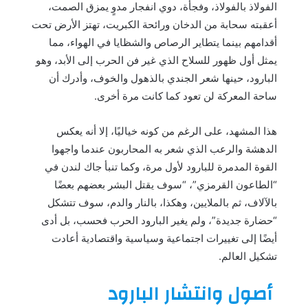
الفولاذ بالفولاذ، وفجأة، دوي انفجار مدوٍ يمزق الصمت،
أعقبته سحابة من الدخان ورائحة الكبريت، تهتز الأرض تحت
أقدامهم بينما يتطاير الرصاص والشظايا في الهواء، مما
يمثل أول ظهور للسلاح الذي غير فن الحرب إلى الأبد، وهو
البارود، حينها شعر الجندي بالذهول والخوف، وأدرك أن
ساحة المعركة لن تعود كما كانت مرة أخرى.
هذا المشهد، على الرغم من كونه خياليًا، إلا أنه يعكس
الدهشة والرعب الذي شعر به المحاربون عندما واجهوا
القوة المدمرة للبارود لأول مرة، وكما تنبأ جاك لندن في
“الطاعون القرمزي”، “سوف يقتل البشر بعضهم بعضًا
بالآلاف، ثم بالملايين، وهكذا، بالنار والدم، سوف تتشكل
“حضارة جديدة”، ولم يغير البارود الحرب فحسب، بل أدى
أيضًا إلى تغييرات اجتماعية وسياسية واقتصادية أعادت
تشكيل العالم.
أصول وانتشار البارود