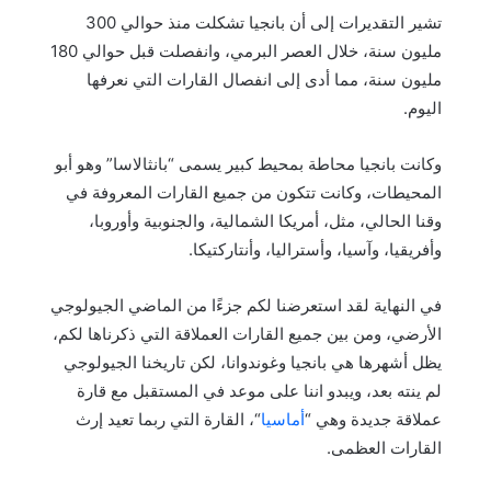
تشير التقديرات إلى أن بانجيا تشكلت منذ حوالي 300
مليون سنة، خلال العصر البرمي، وانفصلت قبل حوالي 180
مليون سنة، مما أدى إلى انفصال القارات التي نعرفها
اليوم.
وكانت بانجيا محاطة بمحيط كبير يسمى “بانثالاسا” وهو أبو
المحيطات، وكانت تتكون من جميع القارات المعروفة في
وقنا الحالي، مثل، أمريكا الشمالية، والجنوبية وأوروبا،
وأفريقيا، وآسيا، وأستراليا، وأنتاركتيكا.
في النهاية لقد استعرضنا لكم جزءًا من الماضي الجيولوجي
الأرضي، ومن بين جميع القارات العملاقة التي ذكرناها لكم،
يظل أشهرها هي بانجيا وغوندوانا، لكن تاريخنا الجيولوجي
لم ينته بعد، ويبدو اننا على موعد في المستقبل مع قارة
عملاقة جديدة وهي “
أماسيا
“، القارة التي ربما تعيد إرث
القارات العظمى.