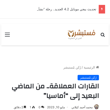
تحديث ببجي موبايل 4.2 الجديد.. رحلة “نشأة برايم-وود” التي غيّرت وجه إرانجل إلى الأبد
بحث
القا
عن
الرئيسية
/
رُكن مُستبشر
رُكن مُستبشر
القارات العملاقة.. من الماضي
البعيد إلى “أماسيا”
محمد أحمد كيلاني
مايو 10, 2023
0
1
2 دقائق