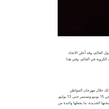
 الكروية في العالم، وفي هذا
دولي لكرة القدم (الفيفا) أن قرعة كأس العالم للأندية لعام 2025 ستُقام في ديسمبر 2024، وذلك خلال مهرجان المواطن
العالمي الذي أقيم في الولايات المتحدة الأمريكية، ومن المقرر أن تُجرى البطولة في صيف 2025، حيث تبدأ في 15 يونيو وتستمر حتى 13 يوليو،
 البطولة في نسختها الجديدة، ما يجعلها واحدة من