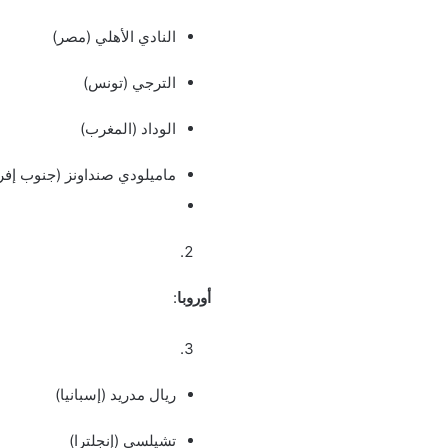
النادي الأهلي (مصر)
الترجي (تونس)
الوداد (المغرب)
ماميلودي صنداونز (جنوب إفري
أوروبا
:
ريال مدريد (إسبانيا)
تشيلسي (إنجلترا)