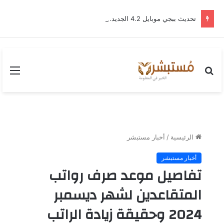
تحديث ببجي موبايل 4.2 الجديد.. رحلة “نشأة برايم-وود” التي غيّرت وجه إرانجل إلى الأبد
بحث
القا
عن
الرئيسية
/
أخبار مستبشر
أخبار مستبشر
تفاصيل موعد صرف رواتب
المتقاعدين لشهر ديسمبر
2024 وحقيقة زيادة الراتب