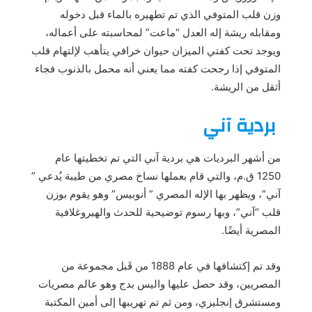
وزن قلب المتوفي الذي تم تطهيره بالماء قبل دخوله
ومقابله ريشة إله العدل “ماعت” لمحاسبته على أعماله،
ويوجد تحت كفتي الميزان حيوان خرافي يتأهب لإلتهام قلب
المتوفي إذا رجحت كفته مما يعني أنه محمل بالذنوب فجاء
أثقل من الريشة.
بردية آني
من أشهر البرديات هي بردية آني التي تم تخطيتها عام
1250 ق.م، والتي قام بعملها نساخ مصري من طيبة يُدعي ”
آني”، ويظهر بها الإله المصري ” أنوبيس” وهو يقوم بوزن
قلب “آني”، وبها رسوم توضيحية للحدث والهيروغلافية
المصرية أيضًا.
وقد تم إكتشافها في عام 1888 من قَبل مجموعة من
المصريين، وقد حصل عليها واليس بدج وهو عالم مصريات
ومستشرق إنجليزي، ومن ثم تم تهريبها إلى أمين المكتبة