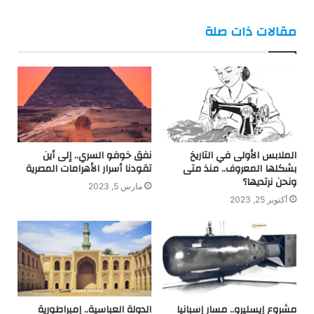
فيسبوك
تويتر
مقالات ذات صلة
الملابس الأولى في التاريخ
نفق خوفو السري.. إلى أين
بشكلها المعروف.. منذ متى
تقودنا أسرار الأهرامات المصرية
ونحن نرتديها؟
مارس 5, 2023
أكتوبر 25, 2023
مشروع إيسليرو.. مسار إسبانيا
الدولة العباسية.. إمبراطورية