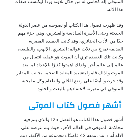
المتوفي إله كحامي له من خلال تلاوته وردا ليكتسب صفات
هذا الإله.
وقد ظهرت فصول هذا الكتاب أو نصوصه من عصر الدولة
الحديثة وحتى الأسرة السادسة والعشرين، وهي جزء مهم
جدًا من الأدب الجنائزي، وقد كانت العقيدة المصرية
القديمة تمزج بين ثلاث عوالم: البشري، الإلهي، والطبيعة،
وكانت تلك العقيدة تري أن الموت هو عملية انتقال من
عالم إلى عالم أخر. ولذلك اهمتوا كثيرًا بالإعداد لما بعد
الموت ولذلك قاموا بتشييد المعابد الضخمة بجانب المقابر
وقد حرصوا أيضًا على وضع الحُلي والطعام وكل ما يحبه
المتوفي في مقبرته لاعتقادهم بالبعث والخلود.
أشهر فصول كتاب الموتى
أشهر فصول هذا الكتاب هو الفصل 125 والذي يتم فيه
محاكمة المتوفي في العالم الأخر، حيث يتم عرضه على
الإله أوزوريس ومعه 42 قاضيًا ومجموعه من الآلهة، ويتم