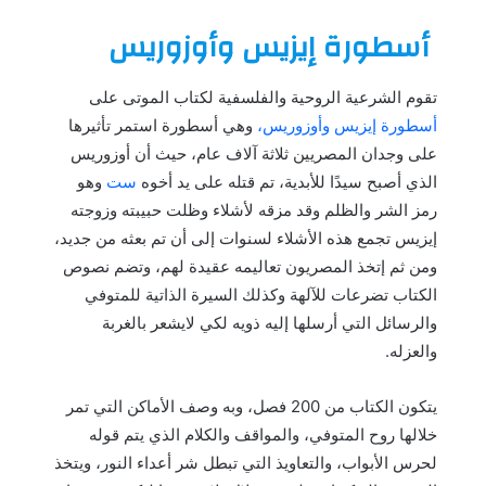
أسطورة إيزيس وأوزوريس
تقوم الشرعية الروحية والفلسفية لكتاب الموتى على
أسطورة إيزيس وأوزوريس،
وهي أسطورة استمر تأثيرها
على وجدان المصريين ثلاثة آلاف عام، حيث أن أوزوريس
الذي أصبح سيدًا للأبدية، تم قتله على يد أخوه
ست
وهو
رمز الشر والظلم وقد مزقه لأشلاء وظلت حبيبته وزوجته
إيزيس تجمع هذه الأشلاء لسنوات إلى أن تم بعثه من جديد،
ومن ثم إتخذ المصريون تعاليمه عقيدة لهم، وتضم نصوص
الكتاب تضرعات للآلهة وكذلك السيرة الذاتية للمتوفي
والرسائل التي أرسلها إليه ذويه لكي لايشعر بالغربة
والعزله.
يتكون الكتاب من 200 فصل، وبه وصف الأماكن التي تمر
خلالها روح المتوفي، والمواقف والكلام الذي يتم قوله
لحرس الأبواب، والتعاويذ التي تبطل شر أعداء النور، ويتخذ