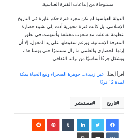
مستوحاة من إبداعات الفترة العباسية.
الدولة العباسية لم تكن مجرد فترة حكم عابرة في التاريخ
الإسلامي، بل كانت فترة محورية أدت إلى نشوء حضارة
عظيمة تفاعلت مع شعوب مختلفة وأسهمت في تطور
المعرفة الإنسانية، وبرغم سقوطها على يد المغول، إلا أن
إرثها الحضاري والعلمي ما زال مستمرًا حتى يومنا هذا،
ويشكل جزءًا أساسيًا من تراثنا الثقافي.
أقرأ أيضاً..
عين زبيدة… جوهرة الصحراء ونبع الحياة بمكة
لمدة 12 قرنًا
تاريخ
مستبشر
لينكدإن
بينتيريست
مشاركة عبر البريد
طباعة