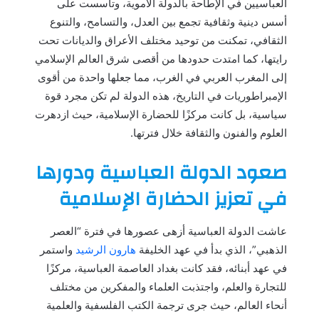
العباسيين في الإطاحة بالدولة الأموية، وتأسست على
أسس دينية وثقافية تجمع بين العدل، والتسامح، والتنوع
الثقافي، تمكنت من توحيد مختلف الأعراق والديانات تحت
رايتها، كما امتدت حدودها من أقصى شرق العالم الإسلامي
إلى المغرب العربي في الغرب، مما جعلها واحدة من أقوى
الإمبراطوريات في التاريخ، هذه الدولة لم تكن مجرد قوة
سياسية، بل كانت مركزًا للحضارة الإسلامية، حيث ازدهرت
العلوم والفنون والثقافة خلال فترتها.
صعود الدولة العباسية ودورها
في تعزيز الحضارة الإسلامية
عاشت الدولة العباسية أزهى عصورها في فترة “العصر
الذهبي”، الذي بدأ في عهد الخليفة
هارون الرشيد
واستمر
في عهد أبنائه، فقد كانت بغداد العاصمة العباسية، مركزًا
للتجارة والعلم، واجتذبت العلماء والمفكرين من مختلف
أنحاء العالم، حيث جرى ترجمة الكتب الفلسفية والعلمية