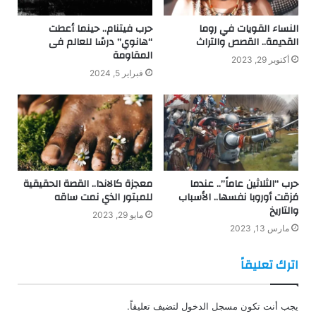
النساء القويات في روما
حرب فيتنام.. حينما أعطت
القديمة.. القصص والتراث
“هانوي” درسًا للعالم فى
المقاومة
أكتوبر 29, 2023
فبراير 5, 2024
حرب “الثلاثين عاماً”.. عندما
معجزة كالاندا.. القصة الحقيقية
مَزقت أوروبا نفسها.. الأسباب
للمبتور الذي نمت ساقه
والتاريخ
مايو 29, 2023
مارس 13, 2023
اترك تعليقاً
يجب أنت تكون
مسجل الدخول
لتضيف تعليقاً.