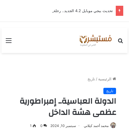
تحديث ببجي موبايل 4.2 الجديد.. رحلة “نشأة برايم-وود” التي غيّرت وجه إرانجل إلى الأبد
بحث
القا
عن
الرئيسية
/
تاريخ
تاريخ
الدولة العباسية.. إمبراطورية
عظمى هشة الداخل
محمد أحمد كيلاني
سبتمبر 10, 2024
0
1