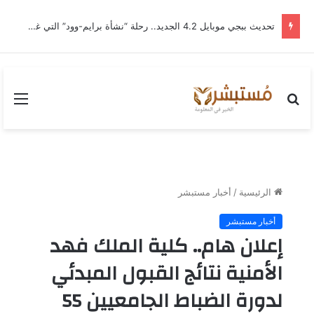
تحديث ببجي موبايل 4.2 الجديد.. رحلة “نشأة برايم-وود” التي غيّرت وجه إرانجل إلى الأبد
بحث
القا
عن
الرئيسية
/
أخبار مستبشر
أخبار مستبشر
إعلان هام.. كلية الملك فهد
الأمنية نتائج القبول المبدئي
لدورة الضباط الجامعيين 55