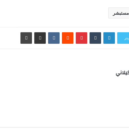
مستبشر
لينكدإن
بينتيريست
مشاركة عبر البريد
طباعة
يتر
يلاني
ب