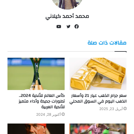
محمد أحمد كيلاني
يوتيوب
فيسبوك
تويتر
مقالات ذات صلة
سعر جرام الذهب عيار 21 وأسعار
كأس العالم للأندية 2024..
الذهب اليوم في السوق المحلي
تطورات جديدة وأداء متميز
للأندية العربية
أبريل 23, 2025
أكتوبر 28, 2024