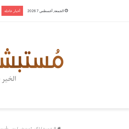
الجمعة, أغسطس 7 2026
أخبار عاجلة
الرئيسية
/
رُكن مُستبشر
/
متى تأسس ن