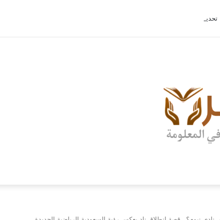
تحديث ببجي موبايل 4.2 الجديد.. رحلة “نشأة برايم-وود” التي غيّرت وجه إرانجل إلى الأبد
ادي نيوم؟.. قصة انطلاق نادٍ يعكس رؤية السعودية الرياضية الجديدة