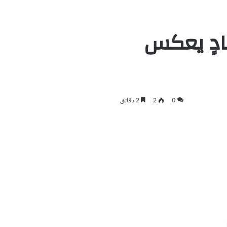
ادٍ يعكس
0
2
2 دقائق