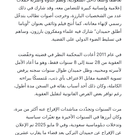
إعلامية وإنسانية كبيرة للتضامن معه، وقد شارك في ذلك
عدد من الشخصيات البارزة، وخرجت أصوات تطالب بتدخّل
رسمي لإنهاء معاناته، كما أُنتج فيلم وثائقي بعنوان “أوباما
أطلق حميدان” شارك فيه علماء ومفكرون بارزون، وساهم
في تسليط الضوء الدولي على القضية.
في عام 2011 أعادت المحكمة النظر في قضيته وخفّضت
العقوبة من 28 سنة إلى 8 سنوات فقط، وهو ما أعاد الأمل
لأسرته ومحبيه، وظل حميدان طوال سنوات سجنه يرفض
تسوية القضية مقابل الاعتراف بأي ذنب، مُتمسكًا ببراءته
الكاملة، وكان ذلك أحد أسباب بقائه في السجن مدة أطول،
رغم توافر بعض الفرص القانونية لتقليل العقوبة.
مرت السنوات وتجدّدت مناشدات الإفراج عنه أكثر من مرة،
وكان أبرزها في السنوات الأخيرة مع تغيّرات سياسية
وتدخلات دبلوماسية سعودية، وفي 9 مايو 2025 تم الإعلان
عن الإفراج عن حميدان التركي بعد قضاء ما يقارب عشرين