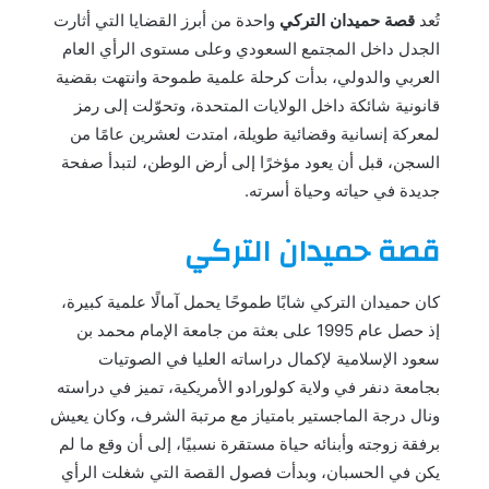
تُعد
قصة حميدان التركي
واحدة من أبرز القضايا التي أثارت
الجدل داخل المجتمع السعودي وعلى مستوى الرأي العام
العربي والدولي، بدأت كرحلة علمية طموحة وانتهت بقضية
قانونية شائكة داخل الولايات المتحدة، وتحوّلت إلى رمز
لمعركة إنسانية وقضائية طويلة، امتدت لعشرين عامًا من
السجن، قبل أن يعود مؤخرًا إلى أرض الوطن، لتبدأ صفحة
جديدة في حياته وحياة أسرته.
قصة حميدان التركي
كان حميدان التركي شابًا طموحًا يحمل آمالًا علمية كبيرة،
إذ حصل عام 1995 على بعثة من جامعة الإمام محمد بن
سعود الإسلامية لإكمال دراساته العليا في الصوتيات
بجامعة دنفر في ولاية كولورادو الأمريكية، تميز في دراسته
ونال درجة الماجستير بامتياز مع مرتبة الشرف، وكان يعيش
برفقة زوجته وأبنائه حياة مستقرة نسبيًا، إلى أن وقع ما لم
يكن في الحسبان، وبدأت فصول القصة التي شغلت الرأي