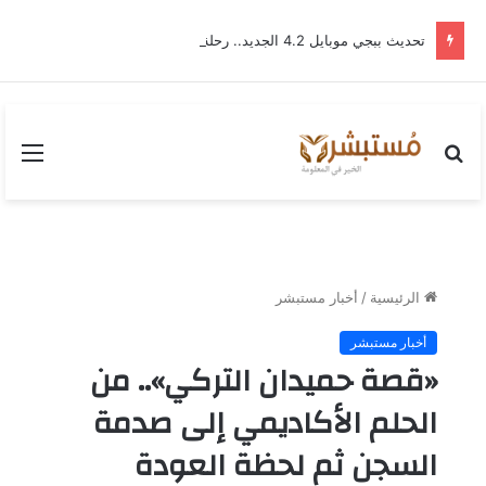
تحديث ببجي موبايل 4.2 الجديد.. رحلة “نشأة برايم-وود” التي غيّرت وجه إرانجل إلى الأبد
بحث
القا
عن
الرئيسية
/
أخبار مستبشر
أخبار مستبشر
«قصة حميدان التركي».. من
الحلم الأكاديمي إلى صدمة
السجن ثم لحظة العودة