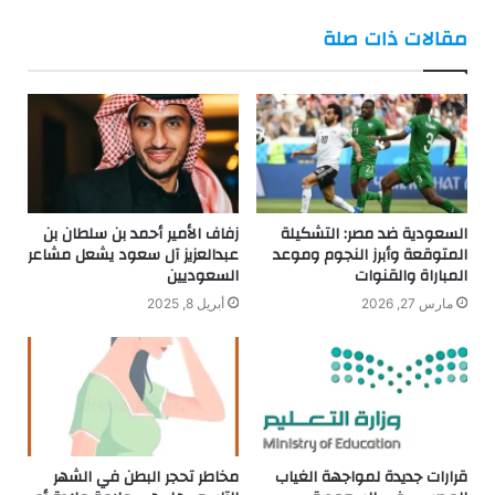
فيسبوك
تويتر
مقالات ذات صلة
السعودية ضد مصر: التشكيلة
زفاف الأمير أحمد بن سلطان بن
المتوقعة وأبرز النجوم وموعد
عبدالعزيز آل سعود يشعل مشاعر
المباراة والقنوات
السعوديين
مارس 27, 2026
أبريل 8, 2025
قرارات جديدة لمواجهة الغياب
مخاطر تحجر البطن في الشهر