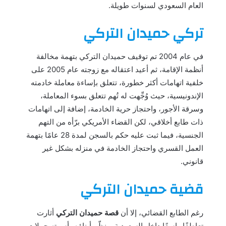
العام السعودي لسنوات طويلة.
تركي حميدان التركي
في عام 2004 تم توقيف حميدان التركي بتهمة مخالفة
أنظمة الإقامة، ثم أعيد اعتقاله مع زوجته عام 2005 على
خلفية اتهامات أكثر خطورة، تتعلق بإساءة معاملة خادمته
الإندونيسية، حيث وُجِّهت له تُهم تتعلق بسوء المعاملة،
وسرقة الأجور، واحتجاز حرية الخادمة، إضافة إلى اتهامات
ذات طابع أخلاقي، لكن القضاء الأمريكي برّأه من التهم
الجنسية، فيما ثبت عليه حكم بالسجن لمدة 28 عامًا بتهمة
العمل القسري واحتجاز الخادمة في منزله بشكل غير
قانوني.
قضية حميدان التركي
رغم الطابع القضائي، إلا أن
قصة حميدان التركي
أثارت
تعاطفًا واسعًا داخل السعودية، ونظّم أبناؤه وأسرته حملات