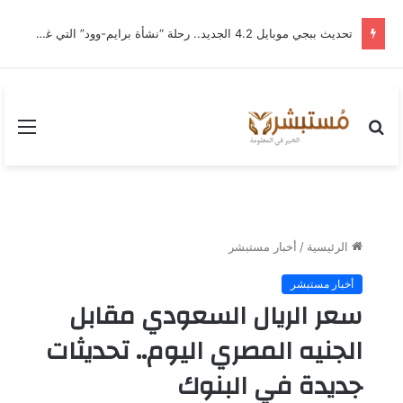
تحديث ببجي موبايل 4.2 الجديد.. رحلة “نشأة برايم-وود” التي غيّرت وجه إرانجل إلى الأبد
بحث
القا
عن
الرئيسية
/
أخبار مستبشر
أخبار مستبشر
سعر الريال السعودي مقابل
الجنيه المصري اليوم.. تحديثات
جديدة في البنوك