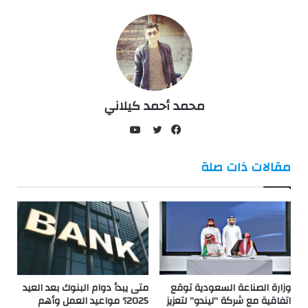
محمد أحمد كيلاني
يوتيوب
فيسبوك
تويتر
مقالات ذات صلة
وزارة الصناعة السعودية توقع
متى يبدأ دوام البنوك بعد العيد
اتفاقية مع شركة “ليندو” لتعزيز
2025؟ مواعيد العمل وأهم