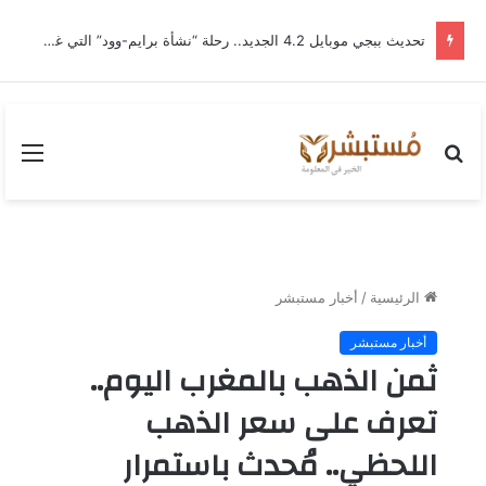
تحديث ببجي موبايل 4.2 الجديد.. رحلة “نشأة برايم-وود” التي غيّرت وجه إرانجل إلى الأبد
بحث
القا
عن
الرئيسية
/
أخبار مستبشر
أخبار مستبشر
ثمن الذهب بالمغرب اليوم..
تعرف على سعر الذهب
اللحظي.. مُحدث باستمرار